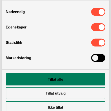
høyere konvertering på demoer,
Samtykkevalg
nedlastinger og kontakt
Nødvendig
Egenskaper
Semantisk nettsidesøk
Søk som forstår hva kunden mener – ikke
Statistikk
bare hva som står i nøkkelordene.
Markedsføring
Hva er semantisk nettsidesøk?
Et «intentsøk» der kunden kan bruke sitt
eget språk for spørring – på tvers av
Tillat alle
nettside, blogg, dokumentbank og
supportsider.
Tillat utvalg
Slik fungerer det
Ikke tillat