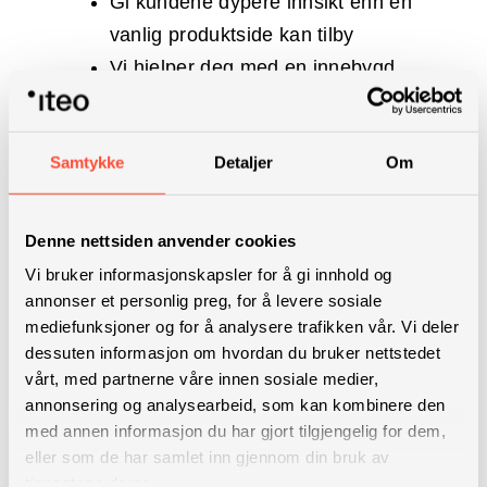
Gi kundene dypere innsikt enn en
vanlig produktside kan tilby
Vi hjelper deg med en innebygd
veileder på utvalgte sider for å
forklare produkter ved å hente svar
Samtykke
Detaljer
Om
fra tekniske datablad, manualer og
produktark – med kildevisning
Vi kobler ledende
Denne nettsiden anvender cookies
språkmodeller som kan foreslå
Vi bruker informasjonskapsler for å gi innhold og
handlinger som «last ned
annonser et personlig preg, for å levere sosiale
mediefunksjoner og for å analysere trafikken vår. Vi deler
produktark», «book møte» eller «be
dessuten informasjon om hvordan du bruker nettstedet
om tilbud»
vårt, med partnerne våre innen sosiale medier,
Dine kunder får bedre
annonsering og analysearbeid, som kan kombinere den
selvbetjening og færre
med annen informasjon du har gjort tilgjengelig for dem,
eller som de har samlet inn gjennom din bruk av
friksjonspunkter – som gir
tjenestene deres.