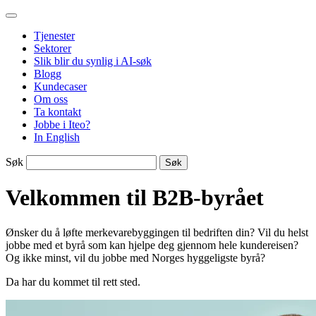
Gå
Iteo
til
Tjenester
innhold
Sektorer
Slik blir du synlig i AI-søk
Blogg
Kundecaser
Om oss
Ta kontakt
Jobbe i Iteo?
In English
Søk
Velkommen til B2B-byrået
Ønsker du å løfte merkevarebyggingen til bedriften din? Vil du helst
jobbe med et byrå som kan hjelpe deg gjennom hele kundereisen?
Og ikke minst, vil du jobbe med Norges hyggeligste byrå?
Da har du kommet til rett sted.