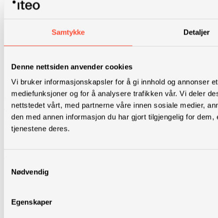
Samtykke
Detaljer
Denne nettsiden anvender cookies
Vi bruker informasjonskapsler for å gi innhold og annonser et 
mediefunksjoner og for å analysere trafikken vår. Vi deler 
nettstedet vårt, med partnerne våre innen sosiale medier, 
Martine Cecilie Vik
den med annen informasjon du har gjort tilgjengelig for dem,
Rådgiver
tjenestene deres.
Strategi, innhold
+47 952 23 795
Samtykkevalg
Nødvendig
Egenskaper