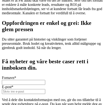
Målet er at PR alltid skal være en del av miksen. Selv om det fortsatt
er enklere å måle konkrete leads, resultater og ROI på
innholdsmarkedsføringen, ser vi at kundene fortsatt får leads fra god
medieomtale. Kanalen er fortsatt for verdifull til å overse.
Oppfordringen er enkel og grei: Ikke
glem pressen
Du sitter garantert på historier og vinklinger som fortjener
presseomtale. Bruk hodet og kreativiteten, tenk alltid målgruppe og
gjenbruk godt innhold. Så når du lenger.
Få nyheter og våre beste caser rett i
innboksen din.
Fornavn
*
E-post
*
Ved å dele din kontaktinformasjon med oss, gir du oss tillatelse til å
sende deg nyhetsbrev på e-post. Du kan når som helst melde deg av