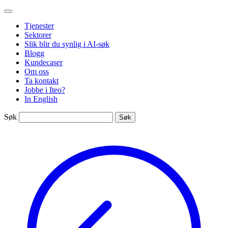
Gå
Iteo
til
Tjenester
innhold
Sektorer
Slik blir du synlig i AI-søk
Blogg
Kundecaser
Om oss
Ta kontakt
Jobbe i Iteo?
In English
Søk