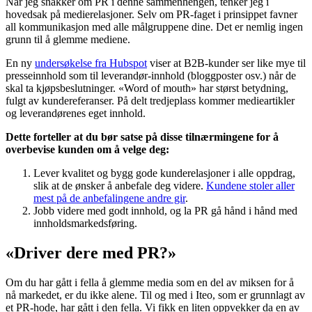
Når jeg snakker om PR i denne sammenhengen, tenker jeg i
hovedsak på medierelasjoner. Selv om PR-faget i prinsippet favner
all kommunikasjon med alle målgruppene dine. Det er nemlig ingen
grunn til å glemme mediene.
En ny
undersøkelse fra Hubspot
viser at B2B-kunder ser like mye til
presseinnhold som til leverandør-innhold (bloggposter osv.) når de
skal ta kjøpsbeslutninger. «Word of mouth» har størst betydning,
fulgt av kundereferanser. På delt tredjeplass kommer medieartikler
og leverandørenes eget innhold.
Dette forteller at du bør satse på disse tilnærmingene for å
overbevise kunden om å velge deg:
Lever kvalitet og bygg gode kunderelasjoner i alle oppdrag,
slik at de ønsker å anbefale deg videre.
Kundene stoler aller
mest på de anbefalingene andre gir
.
Jobb videre med godt innhold, og la PR gå hånd i hånd med
innholdsmarkedsføring.
«Driver dere med PR?»
Om du har gått i fella å glemme media som en del av miksen for å
nå markedet, er du ikke alene. Til og med i Iteo, som er grunnlagt av
et PR-hode, har gått i den fella. Vi fikk en liten oppvekker da en av