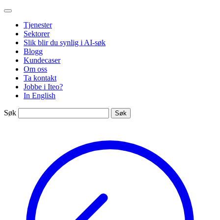
Gå
Iteo
til
Tjenester
innhold
Sektorer
Slik blir du synlig i AI-søk
Blogg
Kundecaser
Om oss
Ta kontakt
Jobbe i Iteo?
In English
Søk