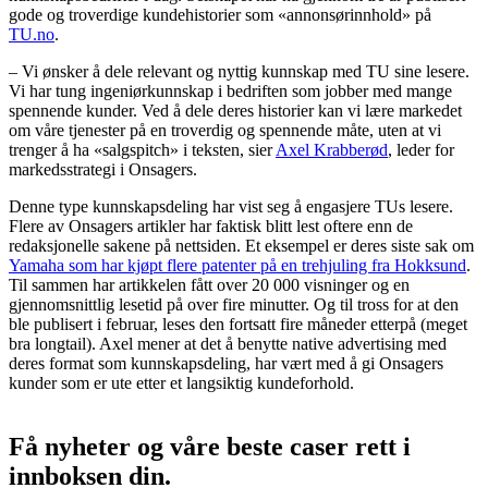
gode og troverdige kundehistorier som «annonsørinnhold» på
TU.no
.
– Vi ønsker å dele relevant og nyttig kunnskap med TU sine lesere.
Vi har tung ingeniørkunnskap i bedriften som jobber med mange
spennende kunder. Ved å dele deres historier kan vi lære markedet
om våre tjenester på en troverdig og spennende måte, uten at vi
trenger å ha «salgspitch» i teksten, sier
Axel Krabberød
, leder for
markedsstrategi i Onsagers.
Denne type kunnskapsdeling har vist seg å engasjere TUs lesere.
Flere av Onsagers artikler har faktisk blitt lest oftere enn de
redaksjonelle sakene på nettsiden. Et eksempel er deres siste sak om
Yamaha som har kjøpt flere patenter på en trehjuling fra Hokksund
.
Til sammen har artikkelen fått over 20 000 visninger og en
gjennomsnittlig lesetid på over fire minutter. Og til tross for at den
ble publisert i februar, leses den fortsatt fire måneder etterpå (meget
bra longtail). Axel mener at det å benytte native advertising med
deres format som kunnskapsdeling, har vært med å gi Onsagers
kunder som er ute etter et langsiktig kundeforhold.
Få nyheter og våre beste caser rett i
innboksen din.