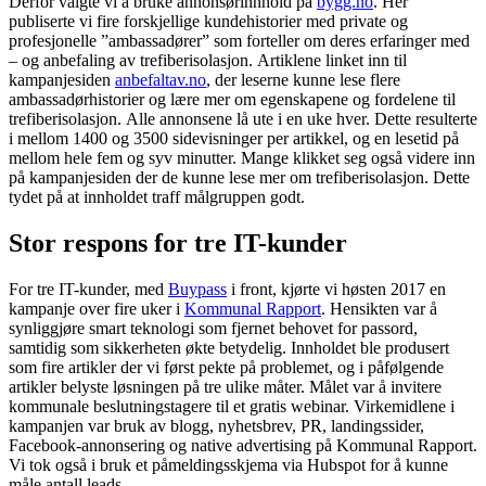
Derfor valgte vi å bruke annonsørinnhold på
bygg.no
. Her
publiserte vi fire forskjellige kundehistorier med private og
profesjonelle ”ambassadører” som forteller om deres erfaringer med
– og anbefaling av trefiberisolasjon. Artiklene linket inn til
kampanjesiden
anbefaltav.no
, der leserne kunne lese flere
ambassadørhistorier og lære mer om egenskapene og fordelene til
trefiberisolasjon. Alle annonsene lå ute i en uke hver. Dette resulterte
i mellom 1400 og 3500 sidevisninger per artikkel, og en lesetid på
mellom hele fem og syv minutter. Mange klikket seg også videre inn
på kampanjesiden der de kunne lese mer om trefiberisolasjon. Dette
tydet på at innholdet traff målgruppen godt.
Stor respons for tre IT-kunder
For tre IT-kunder, med
Buypass
i front, kjørte vi høsten 2017 en
kampanje over fire uker i
Kommunal Rapport
. Hensikten var å
synliggjøre smart teknologi som fjernet behovet for passord,
samtidig som sikkerheten økte betydelig. Innholdet ble produsert
som fire artikler der vi først pekte på problemet, og i påfølgende
artikler belyste løsningen på tre ulike måter. Målet var å invitere
kommunale beslutningstagere til et gratis webinar. Virkemidlene i
kampanjen var bruk av blogg, nyhetsbrev, PR, landingssider,
Facebook-annonsering og native advertising på Kommunal Rapport.
Vi tok også i bruk et påmeldingsskjema via Hubspot for å kunne
måle antall leads.