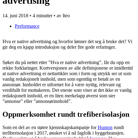
advertising
14. juni 2018
•
4 minutter
• av Iteo
Performance
Hva er native advertising og hvorfor lønner det seg å bruke det? Vi
gir deg en kjapp introduksjon og deler fire gode erfaringer.
Søker du på nettet etter ”Hva er native advertising”, får du opp en
rekke forklaringer. Kortversjonen av alle definisjonene er imidlertid
at native advertising er nettartikler som i form og utrykk ser ut som
vanlig redaksjonelt innhold, men som egentlig er betalt av en
annonsør. Innholdet er utformet for å være nyttig, relevant og
verdifullt for mottakeren. Det eneste som viser at det ikke er vanlig
redaksjonelt innhold, er en liten merkelapp øverst som sier
”annonse” eller ”annonsørinnhold”.
Oppmerksomhet rundt trefiberisolasjon
Som en del av en større kjennskapskampanje for
Hunton
rundt
trefiberisolasjon i 2017, ønsket vi å nå fagfolk i byggebransjen.