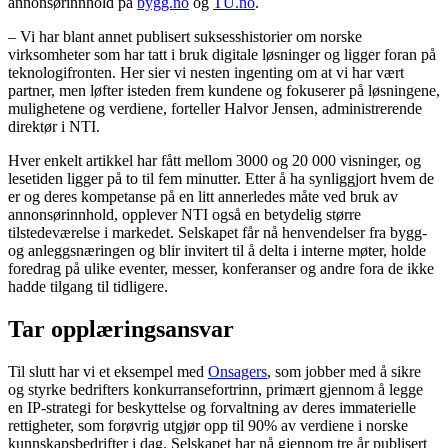
annonsørinnhold på
bygg.no
og
TU.no
.
– Vi har blant annet publisert suksesshistorier om norske
virksomheter som har tatt i bruk digitale løsninger og ligger foran på
teknologifronten. Her sier vi nesten ingenting om at vi har vært
partner, men løfter isteden frem kundene og fokuserer på løsningene,
mulighetene og verdiene, forteller Halvor Jensen, administrerende
direktør i NTI.
Hver enkelt artikkel har fått mellom 3000 og 20 000 visninger, og
lesetiden ligger på to til fem minutter. Etter å ha synliggjort hvem de
er og deres kompetanse på en litt annerledes måte ved bruk av
annonsørinnhold, opplever NTI også en betydelig større
tilstedeværelse i markedet. Selskapet får nå henvendelser fra bygg-
og anleggsnæringen og blir invitert til å delta i interne møter, holde
foredrag på ulike eventer, messer, konferanser og andre fora de ikke
hadde tilgang til tidligere.
Tar opplæringsansvar
Til slutt har vi et eksempel med
Onsagers
, som jobber med å sikre
og styrke bedrifters konkurransefortrinn, primært gjennom å legge
en IP-strategi for beskyttelse og forvaltning av deres immaterielle
rettigheter, som forøvrig utgjør opp til 90% av verdiene i norske
kunnskapsbedrifter i dag. Selskapet har nå gjennom tre år publisert