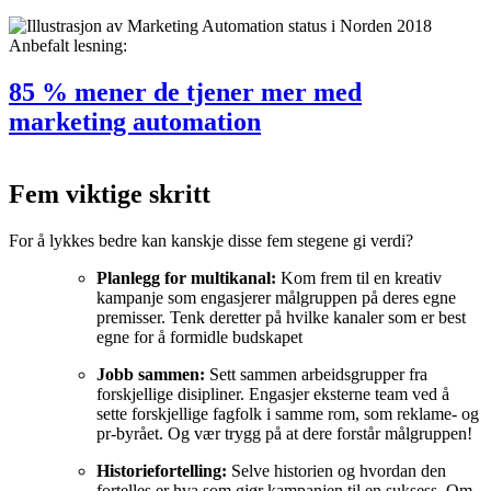
Anbefalt lesning:
85 % mener de tjener mer med
marketing automation
Fem viktige skritt
For å lykkes bedre kan kanskje disse fem stegene gi verdi?
Planlegg for multikanal:
Kom frem til en kreativ
kampanje som engasjerer målgruppen på deres egne
premisser. Tenk deretter på hvilke kanaler som er best
egne for å formidle budskapet
Jobb sammen:
Sett sammen arbeidsgrupper fra
forskjellige disipliner. Engasjer eksterne team ved å
sette forskjellige fagfolk i samme rom, som reklame- og
pr-byrået. Og vær trygg på at dere forstår målgruppen!
Historiefortelling:
Selve historien og hvordan den
fortelles er hva som gjør kampanjen til en suksess. Om