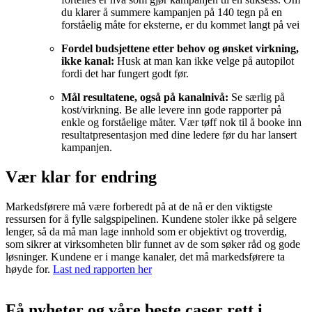
du klarer å summere kampanjen på 140 tegn på en
forståelig måte for eksterne, er du kommet langt på vei
Fordel budsjettene etter behov og ønsket virkning,
ikke kanal:
Husk at man kan ikke velge på autopilot
fordi det har fungert godt før.
Mål resultatene, også på kanalnivå:
Se særlig på
kost/virkning. Be alle levere inn gode rapporter på
enkle og forståelige måter. Vær tøff nok til å booke inn
resultatpresentasjon med dine ledere før du har lansert
kampanjen.
Vær klar for endring
Markedsførere må være forberedt på at de nå er den viktigste
ressursen for å fylle salgspipelinen. Kundene stoler ikke på selgere
lenger, så da må man lage innhold som er objektivt og troverdig,
som sikrer at virksomheten blir funnet av de som søker råd og gode
løsninger. Kundene er i mange kanaler, det må markedsførere ta
høyde for.
Last ned rapporten her
Få nyheter og våre beste caser rett i