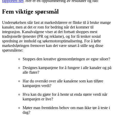
rapporten her
. Her er en oppsummering av resultater og råd:
Fem viktige spørsmål
Undersøkelsen slår fast at markedsførere er flinke til å bruke mange
kanaler, men at det er rom for bedring når det kommer til
integrasjon. Kanalvalgene viser at det fortsatt shoppes mest
tradisjonelle tjenester (PR og reklame), og for få tenker sosial
spredning av innhold og søkemotoroptimalisering. For å løfte
markedsføringen fremover kan det være smart å stille seg disse
spørsmålene:
Stoppes den kreative gjennomføringen av egne siloer?
Designes kampanjene for å fungere i alle kanaler og på
alle flater?
Har du oversikt over alle kanalene som kan tilføre
kampanjen verdi?
Hva kan du gjøre for å hente ut enda større verdi når
kampanjen er live?
Møter man fremtidens behov om man ikke tør å teste i
dag?