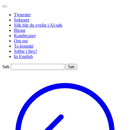
Gå
Iteo
til
Tjenester
innhold
Sektorer
Slik blir du synlig i AI-søk
Blogg
Kundecaser
Om oss
Ta kontakt
Jobbe i Iteo?
In English
Søk