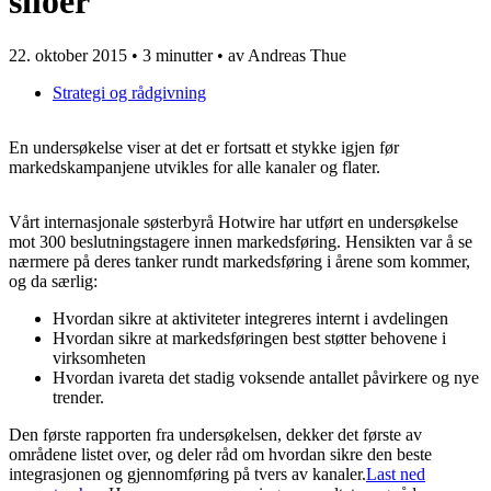
siloer
22. oktober 2015
•
3 minutter
• av Andreas Thue
Strategi og rådgivning
En undersøkelse viser at det er fortsatt et stykke igjen før
markedskampanjene utvikles for alle kanaler og flater.
Vårt internasjonale søsterbyrå Hotwire har utført en undersøkelse
mot 300 beslutningstagere innen markedsføring. Hensikten var å se
nærmere på deres tanker rundt markedsføring i årene som kommer,
og da særlig:
Hvordan sikre at aktiviteter integreres internt i avdelingen
Hvordan sikre at markedsføringen best støtter behovene i
virksomheten
Hvordan ivareta det stadig voksende antallet påvirkere og nye
trender.
Den første rapporten fra undersøkelsen, dekker det første av
områdene listet over, og deler råd om hvordan sikre den beste
integrasjonen og gjennomføring på tvers av kanaler.
Last ned