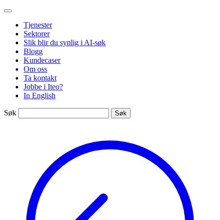
Gå
Iteo
til
Tjenester
innhold
Sektorer
Slik blir du synlig i AI-søk
Blogg
Kundecaser
Om oss
Ta kontakt
Jobbe i Iteo?
In English
Søk