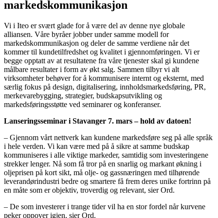
markedskommunikasjon
Vi i Iteo er svært glade for å være del av denne nye globale
alliansen. Våre byråer jobber under samme modell for
markedskommunikasjon og deler de samme verdiene når det
kommer til kundetilfredshet og kvalitet i gjennomføringen. Vi er
begge opptatt av at resultatene fra våre tjenester skal gi kundene
målbare resultater i form av økt salg. Sammen tilbyr vi alt
virksomheter behøver for å kommunisere internt og eksternt, med
særlig fokus på design, digitalisering, innholdsmarkedsføring, PR,
merkevarebygging, strategier, budskapsutvikling og
markedsføringsstøtte ved seminarer og konferanser.
Lanseringsseminar i Stavanger 7. mars – hold av datoen!
– Gjennom vårt nettverk kan kundene markedsføre seg på alle språk
i hele verden. Vi kan være med på å sikre at samme budskap
kommuniseres i alle viktige markeder, samtidig som investeringene
strekker lenger. Nå som få tror på en snarlig og markant økning i
oljeprisen på kort sikt, må olje- og gassnæringen med tilhørende
leverandørindustri bedre og smartere få frem deres unike fortrinn på
en måte som er objektiv, troverdig og relevant, sier Ord.
– De som investerer i trange tider vil ha en stor fordel når kurvene
peker oppover igjen, sier Ord.