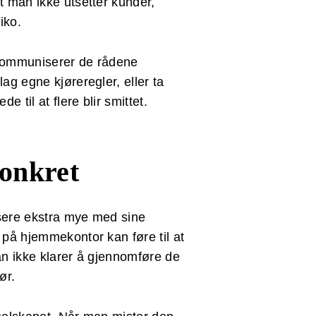
t man ikke utsetter kunder,
iko.
rekommuniserer de rådene
ag egne kjøreregler, eller ta
 til at flere blir smittet.
onkret
isere ekstra mye med sine
 på hjemmekontor kan føre til at
man ikke klarer å gjennomføre de
ør.