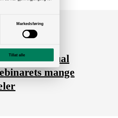
Markedsføring
Tillat alle
ness as unusual
ebinarets mange
eler