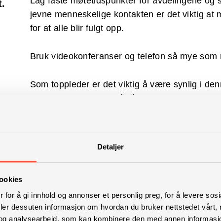
Lag faste møtetidspunkter for avdelingene og 
t.
jevne menneskelige kontakten er det viktig at 
for at alle blir fulgt opp.
Bruk videokonferanser og telefon så mye som mul
Som toppleder er det viktig å være synlig i de
kanskje virker viktigst å få oversikt over hvor
det mye å tjene på å være den som de ansatte hø
Hvis man må gå til det skrittet å permittere ansa
Detaljer
det veldig viktig at man følger opp alle som ra
situasjon i seg selv. Hvis man i tillegg får bes
ookies
reduseres er det viktigere enn vanlig at man få
personlig oppfølging.
 for å gi innhold og annonser et personlig preg, for å levere sos
deler dessuten informasjon om hvordan du bruker nettstedet vårt,
og analysearbeid, som kan kombinere den med annen informasjon d