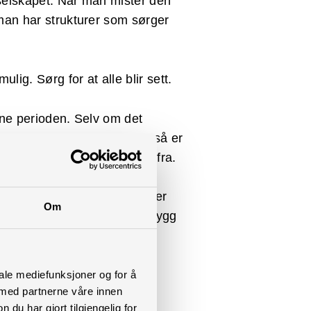
selskapet. Når man mister den
man har strukturer som sørger
ig. Sørg for at alle blir sett.
nne perioden. Selv om det
dan dette rammer selskapet, så er
rer fra, og får instrukser fra.
tte, eller redusere driften, er
Om
mmes. Dette er en veldig utrygg
kjed om at inntekten kan
r en god forklaring og en
iale mediefunksjoner og for å
 med partnerne våre innen
u har gjort tilgjengelig for