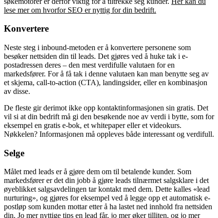
søkemotorer er derfor viktig for å tiltrekke seg kunder.
Her kan du
lese mer om hvorfor SEO er nyttig for din bedrift.
Konvertere
Neste steg i inbound-metoden er å konvertere personene som
besøker nettsiden din til leads. Det gjøres ved å huke tak i e-
postadressen deres – den mest verdifulle valutaen for en
markedsfører. For å få tak i denne valutaen kan man benytte seg av
et skjema, call-to-action (CTA), landingsider, eller en kombinasjon
av disse.
De fleste gir derimot ikke opp kontaktinformasjonen sin gratis. Det
vil si at din bedrift må gi den besøkende noe av verdi i bytte, som for
eksempel en gratis e-bok, et whitepaper eller et videokurs.
Nøkkelen? Informasjonen må oppleves både interessant og verdifull.
Selge
Målet med leads er å gjøre dem om til betalende kunder. Som
markedsfører er det din jobb å gjøre leads tilnærmet salgsklare i det
øyeblikket salgsavdelingen tar kontakt med dem. Dette kalles «lead
nurturing», og gjøres for eksempel ved å legge opp et automatisk e-
postløp som kunden mottar etter å ha lastet ned innhold fra nettsiden
din. Jo mer nyttige tips en lead får, jo mer øker tilliten, og jo mer