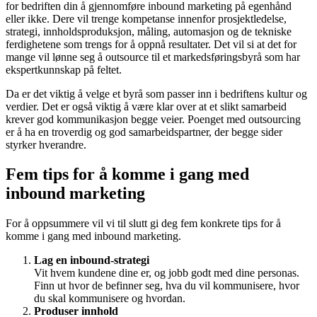
for bedriften din å gjennomføre inbound marketing på egenhånd
eller ikke. Dere vil trenge kompetanse innenfor prosjektledelse,
strategi, innholdsproduksjon, måling, automasjon og de tekniske
ferdighetene som trengs for å oppnå resultater. Det vil si at det for
mange vil lønne seg å outsource til et markedsføringsbyrå som har
ekspertkunnskap på feltet.
Da er det viktig å velge et byrå som passer inn i bedriftens kultur og
verdier. Det er også viktig å være klar over at et slikt samarbeid
krever god kommunikasjon begge veier. Poenget med outsourcing
er å ha en troverdig og god samarbeidspartner, der begge sider
styrker hverandre.
Fem tips for å komme i gang med
inbound marketing
For å oppsummere vil vi til slutt gi deg fem konkrete tips for å
komme i gang med inbound marketing.
Lag en inbound-strategi
Vit hvem kundene dine er, og jobb godt med dine personas.
Finn ut hvor de befinner seg, hva du vil kommunisere, hvor
du skal kommunisere og hvordan.
Produser innhold