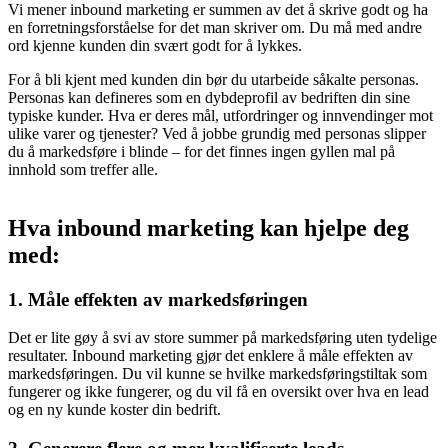
Vi mener inbound marketing er summen av det å skrive godt og ha
en forretningsforståelse for det man skriver om. Du må med andre
ord kjenne kunden din svært godt for å lykkes.
For å bli kjent med kunden din bør du utarbeide såkalte personas.
Personas kan defineres som en dybdeprofil av bedriften din sine
typiske kunder. Hva er deres mål, utfordringer og innvendinger mot
ulike varer og tjenester? Ved å jobbe grundig med personas slipper
du å markedsføre i blinde – for det finnes ingen gyllen mal på
innhold som treffer alle.
Hva inbound marketing kan hjelpe deg
med:
1. Måle effekten av markedsføringen
Det er lite gøy å svi av store summer på markedsføring uten tydelige
resultater. Inbound marketing gjør det enklere å måle effekten av
markedsføringen. Du vil kunne se hvilke markedsføringstiltak som
fungerer og ikke fungerer, og du vil få en oversikt over hva en lead
og en ny kunde koster din bedrift.