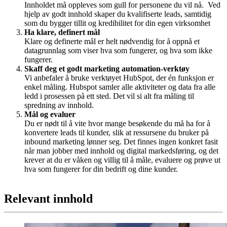
Innholdet må oppleves som gull for personene du vil nå. Ved
hjelp av godt innhold skaper du kvalifiserte leads, samtidig
som du bygger tillit og kredibilitet for din egen virksomhet
Ha klare, definert mål
Klare og definerte mål er helt nødvendig for å oppnå et
datagrunnlag som viser hva som fungerer, og hva som ikke
fungerer.
Skaff deg et godt marketing automation-verktøy
Vi anbefaler å bruke verktøyet HubSpot, der én funksjon er
enkel måling. Hubspot samler alle aktiviteter og data fra alle
ledd i prosessen på ett sted. Det vil si alt fra måling til
spredning av innhold.
Mål og evaluer
Du er nødt til å vite hvor mange besøkende du må ha for å
konvertere leads til kunder, slik at ressursene du bruker på
inbound marketing lønner seg. Det finnes ingen konkret fasit
når man jobber med innhold og digital markedsføring, og det
krever at du er våken og villig til å måle, evaluere og prøve ut
hva som fungerer for din bedrift og dine kunder.
Relevant innhold