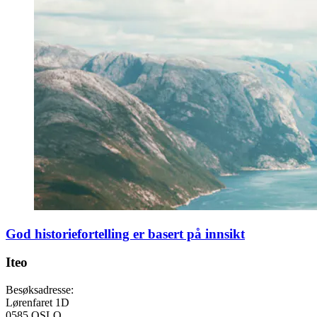
God historiefortelling er basert på innsikt
Iteo
Besøksadresse:
Lørenfaret 1D
0585 OSLO