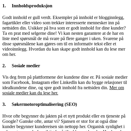
1. Innholdsproduksjon
Godt innhold er gull verdt. Eksempler på innhold er blogginnlegg,
fagartikler eller video som trekker interesserte mennesker inn på
nettsiden din. Usikker på hva som er godt innhold for dine kunder?
Ta en prat med selgerne dine! Vi kan nesten garantere at de har en
liste med spørsmål de må svare på flere ganger i uken. Svarene på
disse spørsmålene kan gjøres om til en informativ tekst eller et
videoinnlegg. Hvordan du kan skape godt innhold kan du lese mer
om her.
2. Sosiale medier
Vis deg frem på plattformene der kundene dine er. På sosiale medier
som Facebook, Instagram eller LinkedIn kan du bygge relasjoner til
idealkundene dine, og spre godt innhold fra nettsiden din.
Mer om
sosiale medier kan du lese her.
3. Søkermotoroptimalisering (SEO)
Hvor ofte begynner du jakten på et nytt produkt eller en tjeneste på
Google? Ganske ofte, antar vi? Sjansen er stor for at også dine
kunder begynner kundereisen sin nettopp her. Organisk synlighet i