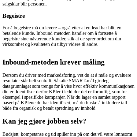
salgsklar blir personen.
Begeistre
For å begeistre må du levere – også etter at en lead har blitt en
betalende kunde. Inbound-metoden handler om å fortsette å
begeistre sine nåværende kunder, slik at de sprer ordet om din
virksomhet og kvaliteten du tilbyr videre til andre.
Inbound-metoden krever måling
Dersom du driver med markedsføring, vet du at å måle og evaluere
resultater står helt sentralt. Såkalte SMART-mål gir deg
datagrunnlaget som trengs for å vise hvor effektiv kommunikasjonen
din er. Identifiser derfor KPIer i ledd der det er fornuftig, som for
eksempel i spesifikke kampanjer. Når du lager en samlet rapport
basert på KPIene du har identifisert, må du huske å inkludere tall
både fra organisk og betalt spredning av innhold.
Kan jeg gjøre jobben selv?
Budsjett, kompetanse og tid spiller inn på om det vil være lønnsomt