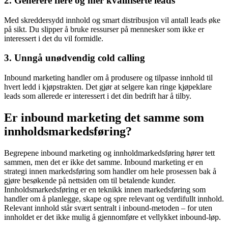
2. Generere flere og mer kvalifiserte leads
Med skreddersydd innhold og smart distribusjon vil antall leads øke
på sikt. Du slipper å bruke ressurser på mennesker som ikke er
interessert i det du vil formidle.
3. Unngå unødvendig cold calling
Inbound marketing handler om å produsere og tilpasse innhold til
hvert ledd i kjøpstrakten. Det gjør at selgere kan ringe kjøpeklare
leads som allerede er interessert i det din bedrift har å tilby.
Er inbound marketing det samme som
innholdsmarkedsføring?
Begrepene inbound marketing og innholdmarkedsføring hører tett
sammen, men det er ikke det samme. Inbound marketing er en
strategi innen markedsføring som handler om hele prosessen bak å
gjøre besøkende på nettsiden om til betalende kunder.
Innholdsmarkedsføring er en teknikk innen markedsføring som
handler om å planlegge, skape og spre relevant og verdifullt innhold.
Relevant innhold står svært sentralt i inbound-metoden – for uten
innholdet er det ikke mulig å gjennomføre et vellykket inbound-løp.