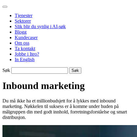
Gå
Iteo
til
Tjenester
innhold
Sektorer
Slik blir du synlig i AI-søk
Blogg
Kundecaser
Om oss
Ta kontakt
Jobbe i Iteo?
In English
Søk
Inbound marketing
Du må ikke ha et millionbudsjett for å lykkes med inbound
marketing. Nøkkelen til suksess er å komme under huden på
målgruppen din med godt innhold, forretningsforståelse og smart
distribusjon.