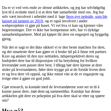
Da er vi ved veis ende av denne artikkelen, og jeg har selvfølgelig
lyst til å avslutte med å si at dere bør samarbeide med oss. Jeg har
selv vært involvert i arbeidet med å lage
Iteos nye nettside, som ble
lansert på tampen av 2019
, og er også involvert i andre
webprosjekter vi gjør på huset. Vi vet hva vi kan og kjenner våre
begrensninger. Der vi ikke har kompetanse selv, har vi dyktige
samarbeidspartnere. Med på kjøpet får dere en engasjert og hyggelig
gjeng.
Når det er sagt er det ikke sikkert vi er den beste matchen for dere,
og det smarteste dere kan gjøre er å bruke tid på å finne rett partner.
Krav og ønsker til den nye nettsiden, tidsperspektivet deres og
budsjettet dere har til disposisjon vil ha betydning for hvilken
leverandør som passer dere best. I tillegg bør dere kjenne at dere
stoler på leverandøren, føler dere trygge på at de forstår hvem dere
er og hva dere vil oppnå, og ikke minst vite at de er engasjerte og
ivrige etter å gjøre en god jobb.
Gjør research, ta kontakt med de leverandørene som ser ut til å
kunne passe dere, møt dem og sammenlikn. Kanskje har denne
artikkelen gitt dere en pekepinn på hva dere skal se etter og spørre
om?
Hva nå?