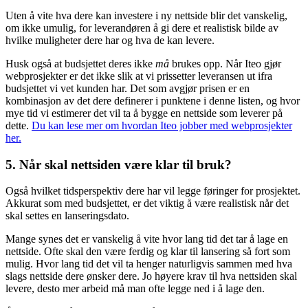
Uten å vite hva dere kan investere i ny nettside blir det vanskelig,
om ikke umulig, for leverandøren å gi dere et realistisk bilde av
hvilke muligheter dere har og hva de kan levere.
Husk også at budsjettet deres ikke
må
brukes opp. Når Iteo gjør
webprosjekter er det ikke slik at vi prissetter leveransen ut ifra
budsjettet vi vet kunden har. Det som avgjør prisen er en
kombinasjon av det dere definerer i punktene i denne listen, og hvor
mye tid vi estimerer det vil ta å bygge en nettside som leverer på
dette.
Du kan lese mer om hvordan Iteo jobber med webprosjekter
her.
5. Når skal nettsiden være klar til bruk?
Også hvilket tidsperspektiv dere har vil legge føringer for prosjektet.
Akkurat som med budsjettet, er det viktig å være realistisk når det
skal settes en lanseringsdato.
Mange synes det er vanskelig å vite hvor lang tid det tar å lage en
nettside. Ofte skal den være ferdig og klar til lansering så fort som
mulig. Hvor lang tid det vil ta henger naturligvis sammen med hva
slags nettside dere ønsker dere. Jo høyere krav til hva nettsiden skal
levere, desto mer arbeid må man ofte legge ned i å lage den.