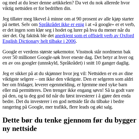
og med at du leser denne artikkelen? Da vet du nok allerede hvor
viktig nettsiden er for bedriften din.
Jeg tillater meg likevel å minne om at 90 prosent av alle kjøp starter
på nettet. Selv om
Språkrådet ikke er enig
i at «å google» er et verb,
er det ingen som klør seg i hodet og lurer på hva du mener når du
sier det. Og faktisk ble det
anerkjent som et offisielt verb av Oxford
English Dictionary helt tilbake i 2006
.
Google er verdens største søkemotor. Visstnok står nordmenn bak
over 50 millioner Google-søk hver eneste dag. Det betyr at hver og
en av oss googler (unnskyld, Språkrådet) i snitt 10 ganger daglig.
Jeg er sikker på at du skjønner hvor jeg vil: Nettsiden er en av dine
viktigste selgere – om ikke den viktigste. Den er selgeren som aldri
ber om fridager, leverer egenmelding, er hjemme med syke barn
eller må permitteres. Den trenger ikke engang søvn! Så ta godt vare
på den, og ta deg god tid når du først investerer i å gjøre den enda
bedre. Det du investerer i en god nettside får du tilbake i bedre
rangering på Google, mer trafikk, flere leads og økt salg.
Dette bør du tenke gjennom før du bygger
ny nettside