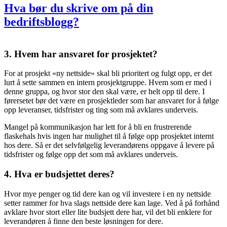
Hva bør du skrive om på din
bedriftsblogg?
3. Hvem har ansvaret for prosjektet?
For at prosjekt «ny nettside» skal bli prioritert og fulgt opp, er det
lurt å sette sammen en intern prosjektgruppe. Hvem som er med i
denne gruppa, og hvor stor den skal være, er helt opp til dere. I
førersetet bør det være en prosjektleder som har ansvaret for å følge
opp leveranser, tidsfrister og ting som må avklares underveis.
Mangel på kommunikasjon har lett for å bli en frustrerende
flaskehals hvis ingen har mulighet til å følge opp prosjektet internt
hos dere. Så er det selvfølgelig leverandørens oppgave å levere på
tidsfrister og følge opp det som må avklares underveis.
4. Hva er budsjettet deres?
Hvor mye penger og tid dere kan og vil investere i en ny nettside
setter rammer for hva slags nettside dere kan lage. Ved å på forhånd
avklare hvor stort eller lite budsjett dere har, vil det bli enklere for
leverandøren å finne den beste løsningen for dere.