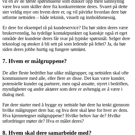
vil en av de første spørsmålene som dukker opp mest sannsynlig
være hva som skiller dere fra konkurrentene deres. Svaret på dette
sier veldig mye om hvem dere er, og vil påvirke hvordan dere bør
utforme nettsiden – både teknisk, visuelt og innholdsmessig.
Er dere for eksempel rå på kundeservice? Da bør siden deres være
brukervennlig, ha tydelige kontaktpunkter og kanskje også et eget
område der kundene deres får svar på typiske spørsmål. Selger dere
teknologi og ønsker å bli sett på som ledende på feltet? Ja, da bør
siden deres jobbe hurtig og fungere sømløst.
7. Hvem er målgruppene?
De aller fleste bedrifter har ulike målgrupper, og nettsiden skal ofte
kommunisere med alle, eller flere av disse. Det kan være kunder,
potensielle kunder og partnere, men også ansatte, styret i bedriften,
myndigheter og andre aktører som dere er avhengig av å være i
dialog med.
Før dere starter med å bygge ny nettside bør dere ha tenkt gjennom
hvilke målgrupper dere har, og hva dere skal løse for hver av dem.
Hva kjennetegner målgruppene? Hvilke behov har de? Hvilke
utfordringer møter de? Hva er målet deres?
8. Hvem skal dere samarbeide med?