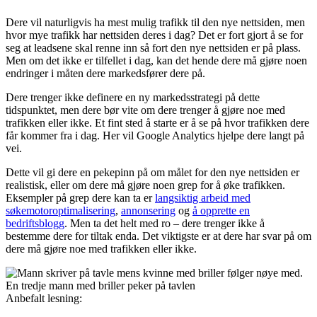
Dere vil naturligvis ha mest mulig trafikk til den nye nettsiden, men
hvor mye trafikk har nettsiden deres i dag? Det er fort gjort å se for
seg at leadsene skal renne inn så fort den nye nettsiden er på plass.
Men om det ikke er tilfellet i dag, kan det hende dere må gjøre noen
endringer i måten dere markedsfører dere på.
Dere trenger ikke definere en ny markedsstrategi på dette
tidspunktet, men dere bør vite om dere trenger å gjøre noe med
trafikken eller ikke. Et fint sted å starte er å se på hvor trafikken dere
får kommer fra i dag. Her vil Google Analytics hjelpe dere langt på
vei.
Dette vil gi dere en pekepinn på om målet for den nye nettsiden er
realistisk, eller om dere må gjøre noen grep for å øke trafikken.
Eksempler på grep dere kan ta er
langsiktig arbeid med
søkemotoroptimalisering
,
annonsering
og
å opprette en
bedriftsblogg
. Men ta det helt med ro – dere trenger ikke å
bestemme dere for tiltak enda. Det viktigste er at dere har svar på om
dere må gjøre noe med trafikken eller ikke.
Anbefalt lesning: