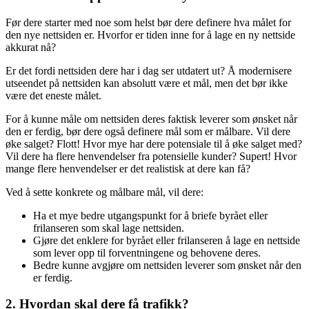
Før dere starter med noe som helst bør dere definere hva målet for
den nye nettsiden er. Hvorfor er tiden inne for å lage en ny nettside
akkurat nå?
Er det fordi nettsiden dere har i dag ser utdatert ut? Å modernisere
utseendet på nettsiden kan absolutt være et mål, men det bør ikke
være det eneste målet.
For å kunne måle om nettsiden deres faktisk leverer som ønsket når
den er ferdig, bør dere også definere mål som er målbare. Vil dere
øke salget? Flott! Hvor mye har dere potensiale til å øke salget med?
Vil dere ha flere henvendelser fra potensielle kunder? Supert! Hvor
mange flere henvendelser er det realistisk at dere kan få?
Ved å sette konkrete og målbare mål, vil dere:
Ha et mye bedre utgangspunkt for å briefe byrået eller
frilanseren som skal lage nettsiden.
Gjøre det enklere for byrået eller frilanseren å lage en nettside
som lever opp til forventningene og behovene deres.
Bedre kunne avgjøre om nettsiden leverer som ønsket når den
er ferdig.
2. Hvordan skal dere få trafikk?