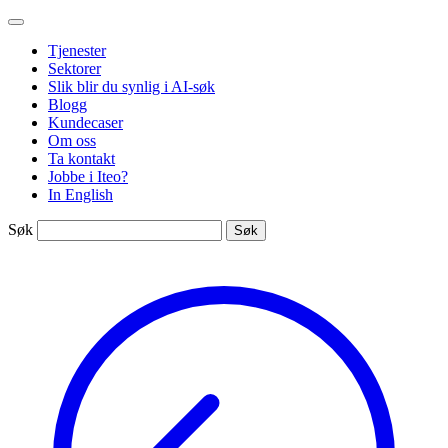
Gå
Iteo
til
Tjenester
innhold
Sektorer
Slik blir du synlig i AI-søk
Blogg
Kundecaser
Om oss
Ta kontakt
Jobbe i Iteo?
In English
Søk