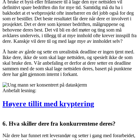
Å bruke et byrå eller frilansere til å lage den nye nettsiden vil
definitivt spare bedriften din for mye tid. Samtidig må du ha i
bakhodet at et webprosjekt ofte innebærer en del jobb også for deg
som er bestiller. Det beste resultatet får dere når dere er involvert i
prosjektet. Det er dere som kjenner bedriften, målgruppene og
behovene deres best. Det vil bli en del møter og ting som må
avklares underveis, i tillegg til at mye innhold ofte krever innspill fra
dere. Kanskje vil dere til og med lage mye av innholdet selv?
Å haste av gårde og sette en urealistisk deadline er ingen tjent med.
Ikke dere, ikke de som skal lage nettsiden, og spesielt ikke de som
skal bruke den. Vår anbefaling er derfor at dere setter en deadline
sammen med de som skal lage nettsiden deres, basert på punktene
dere har gått gjennom internt i forkant.
Anbefalt lesning:
Høyere tillit med kryptering
6. Hva skiller dere fra konkurrentene deres?
Når dere har funnet rett leverandør og setter i gang med forarbeidet,