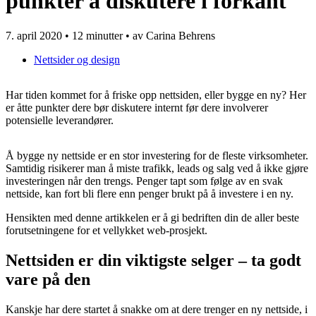
punkter å diskutere i forkant
7. april 2020
•
12 minutter
• av Carina Behrens
Nettsider og design
Har tiden kommet for å friske opp nettsiden, eller bygge en ny? Her
er åtte punkter dere bør diskutere internt før dere involverer
potensielle leverandører.
Å bygge ny nettside er en stor investering for de fleste virksomheter.
Samtidig risikerer man å miste trafikk, leads og salg ved å ikke gjøre
investeringen når den trengs. Penger tapt som følge av en svak
nettside, kan fort bli flere enn penger brukt på å investere i en ny.
Hensikten med denne artikkelen er å gi bedriften din de aller beste
forutsetningene for et vellykket web-prosjekt.
Nettsiden er din viktigste selger – ta godt
vare på den
Kanskje har dere startet å snakke om at dere trenger en ny nettside, i