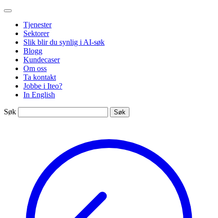
Gå
Iteo
til
Tjenester
innhold
Sektorer
Slik blir du synlig i AI-søk
Blogg
Kundecaser
Om oss
Ta kontakt
Jobbe i Iteo?
In English
Søk