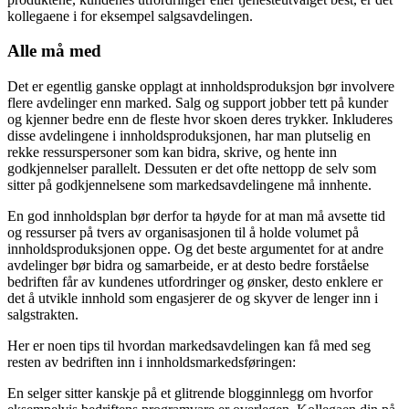
kollegaene i for eksempel salgsavdelingen.
Alle må med
Det er egentlig ganske opplagt at innholdsproduksjon bør involvere
flere avdelinger enn marked. Salg og support jobber tett på kunder
og kjenner bedre enn de fleste hvor skoen deres trykker. Inkluderes
disse avdelingene i innholdsproduksjonen, har man plutselig en
rekke ressurspersoner som kan bidra, skrive, og hente inn
godkjennelser parallelt. Dessuten er det ofte nettopp de selv som
sitter på godkjennelsene som markedsavdelingene må innhente.
En god innholdsplan bør derfor ta høyde for at man må avsette tid
og ressurser på tvers av organisasjonen til å holde volumet på
innholdsproduksjonen oppe. Og det beste argumentet for at andre
avdelinger bør bidra og samarbeide, er at desto bedre forståelse
bedriften får av kundenes utfordringer og ønsker, desto enklere er
det å utvikle innhold som engasjerer de og skyver de lenger inn i
salgstrakten.
Her er noen tips til hvordan markedsavdelingen kan få med seg
resten av bedriften inn i innholdsmarkedsføringen:
En selger sitter kanskje på et glitrende blogginnlegg om hvorfor