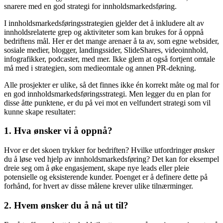
snarere med en god strategi for innholdsmarkedsføring.
I innholdsmarkedsføringsstrategien gjelder det å inkludere alt av
innholdsrelaterte grep og aktiviteter som kan brukes for å oppnå
bedriftens mål. Her er det mange arenaer å ta av, som egne websider,
sosiale medier, blogger, landingssider, SlideShares, videoinnhold,
infografikker, podcaster, med mer. Ikke glem at også fortjent omtale
må med i strategien, som medieomtale og annen PR-dekning.
Alle prosjekter er ulike, så det finnes ikke én korrekt måte og mal for
en god innholdsmarkedsføringsstrategi. Men legger du en plan for
disse åtte punktene, er du på vei mot en velfundert strategi som vil
kunne skape resultater:
1. Hva ønsker vi å oppnå?
Hvor er det skoen trykker for bedriften? Hvilke utfordringer ønsker
du å løse ved hjelp av innholdsmarkedsføring? Det kan for eksempel
dreie seg om å øke engasjement, skape nye leads eller pleie
potensielle og eksisterende kunder. Poenget er å definere dette på
forhånd, for hvert av disse målene krever ulike tilnærminger.
2. Hvem ønsker du å nå ut til?