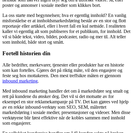
poster og annonser i sosiale medier som klikkes bort.
La oss starte med begynnelsen; hva er egentlig innhold? En vanlig
misforståelse er at innholdsmarkedsføring består av en stor og flott
reportasje eller artikkel, eller i hvert fall en kul nettside. I realiteten
kaller vi egentlig alt som publiseres for et publikum, for innhold. Det
vil si både tekst, video, bilder, podcaster, radio og mer til. Alt teller
som innhold, både stort og smått.
Fortell historien din
Alle bedrifter, merkevarer, tjenester eller produkter har en historie
som kan fortelles. Gjøres det på riktig måte, vil den engasjere og
feste seg hos mottakeren. Den mest treffsikre måten er gjennom
inbound marketing
.
Med inbound marketing handler det om å markedsføre seg smalt og
rett på kundene du ønsker deg. Det vil si det motsatte av for
eksempel en stor reklamekampanje på TV. Det kan gjøres ved hjelp
av en rekke inbound-verktøy som SEO, SEM, målrettet
markedsføring i sosiale medier, presentasjoner og videoer. Men disse
verktøyene blir først effektive når de kobles sammen med innhold
som engasjerer.