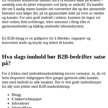
En vellykket kundereise handler om å få kunden sakte på kroken –
samtidig som du pleier relasjonen ved hjelp av innhold. Da handler
det om å stadig minne kunden om varemerket ditt og den spennende
historien som følger det, på en gjennomført måte på tvers av medier
og kanaler. For uten godt innhold i sekken, kommer du ingen vei
med verken flott webdesign, lekre annonser i fleng eller et
gjennomarbeidet og kløktig utarbeidet inboundsystem.
En B2B-blogg er en gullgruve for å tiltrekke, engasjere og
konvertere leads og knytte seg tettere til kunder.
Hva slags innhold bør B2B-bedrifter satse
på?
For å lykkes med innholdsmarkedsføring kreves variasjon. Ja, du vil
helst eksponere målgruppen flere ganger gjennom ulike kanaler,
men med innhold av ulik karakter. Her er fem gode innholdstyper
for alle som jobber med B2B-markedsføring:
Blogg
E-bøker/whitepaper
Infovideoer
Infografikker