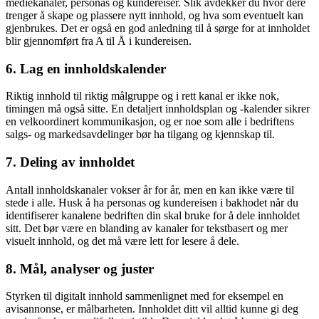
mediekanaler, personas og kundereiser. Slik avdekker du hvor dere
trenger å skape og plassere nytt innhold, og hva som eventuelt kan
gjenbrukes. Det er også en god anledning til å sørge for at innholdet
blir gjennomført fra A til Å i kundereisen.
6. Lag en innholdskalender
Riktig innhold til riktig målgruppe og i rett kanal er ikke nok,
timingen må også sitte. En detaljert innholdsplan og -kalender sikrer
en velkoordinert kommunikasjon, og er noe som alle i bedriftens
salgs- og markedsavdelinger bør ha tilgang og kjennskap til.
7. Deling av innholdet
Antall innholdskanaler vokser år for år, men en kan ikke være til
stede i alle. Husk å ha personas og kundereisen i bakhodet når du
identifiserer kanalene bedriften din skal bruke for å dele innholdet
sitt. Det bør være en blanding av kanaler for tekstbasert og mer
visuelt innhold, og det må være lett for lesere å dele.
8. Mål, analyser og juster
Styrken til digitalt innhold sammenlignet med for eksempel en
avisannonse, er målbarheten. Innholdet ditt vil alltid kunne gi deg