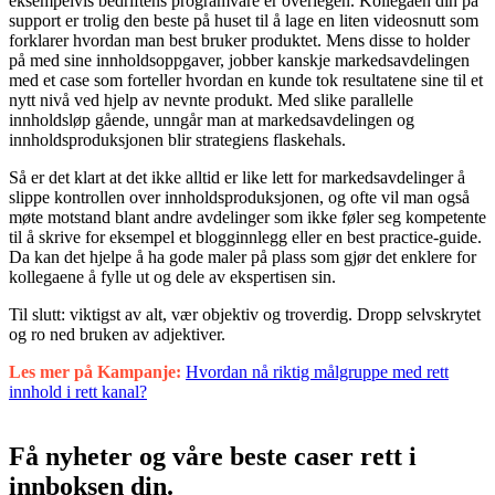
eksempelvis bedriftens programvare er overlegen. Kollegaen din på
support er trolig den beste på huset til å lage en liten videosnutt som
forklarer hvordan man best bruker produktet. Mens disse to holder
på med sine innholdsoppgaver, jobber kanskje markedsavdelingen
med et case som forteller hvordan en kunde tok resultatene sine til et
nytt nivå ved hjelp av nevnte produkt. Med slike parallelle
innholdsløp gående, unngår man at markedsavdelingen og
innholdsproduksjonen blir strategiens flaskehals.
Så er det klart at det ikke alltid er like lett for markedsavdelinger å
slippe kontrollen over innholdsproduksjonen, og ofte vil man også
møte motstand blant andre avdelinger som ikke føler seg kompetente
til å skrive for eksempel et blogginnlegg eller en best practice-guide.
Da kan det hjelpe å ha gode maler på plass som gjør det enklere for
kollegaene å fylle ut og dele av ekspertisen sin.
Til slutt: viktigst av alt, vær objektiv og troverdig. Dropp selvskrytet
og ro ned bruken av adjektiver.
Les mer på Kampanje:
Hvordan nå riktig målgruppe med rett
innhold i rett kanal?
Få nyheter og våre beste caser rett i
innboksen din.