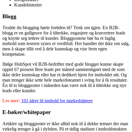
Kundehistorier
Blogg
Trodde du blogging hørte fortiden til? Tenk om igjen. En B2B-
blogg er en gullgruve for å tiltrekke, engasjere og konvertere leads
og knytte seg tettere til kunder. Bloggpostene bør ha et faglig
innhold som leseren synes er verdifull. Her handler det ikke om salg,
men å skape tillit ved å dele kunnskap og vise frem egen
kompetanse.
Ifølge HubSpot vil B2B-bedrifter med gode blogger kunne skape
opptil 67 prosent flere leads per måned sammenlignet med de som
ikke deler kunnskap eller har et dedikert hjem for innholdet sitt. Og
man trenger ikke sette hele markedsteamet i sving for å få resultater.
Én til to bloggposter i måneden kan være nok til å tiltrekke seg nye
leads eller kunder.
Les mer:
101 ideer til innhold for markedsførere
E-bøker/whitepaper
Artikler og bloggposter er ikke alltid nok til å dekke temaer der man
virkelig trenger å gå i dybden. På et tidlig stadium i innholdstrakten