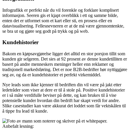
Infografikk er perfekt når du vil forenkle og forklare komplisert
informasjon. Seeren gis et kjapt overblikk i ett og samme bilde,
enten det er utformet som et kart eller sti, en prosess eller en
datavisualisering. Fellesnevneren er at de må være gjennomtenkte,
se bra ut og gjøre seg godt på trykk og på web.
Kundehistorier
Bakom en kjøpsavgjørelse ligger det alltid en stor porsjon tillit som
kunden gir selgeren. Det sies at 92 prosent av denne kundetilliten er
basert på andre menneskers meninger heller enn reklamer og
tradisjonell markedsføring. Det er noe B2B-bedrifter bør nyttiggjøre
seg av, og da er kundehistorier et perfekt virkemiddel.
Nye leads som ikke kjenner til bedriften din vil være på jakt etter
ledetråder som viser at dere er til å stole på. Positive kundehistorier
er i så måte verdifulle beviser på dette, og kan brukes til å vise
potensielle kunder hvordan din bedrift har skapt verdi for andre.
Slike casestudier kan være akkurat det loddet som får vektskålen til
å tippe fra lead til kunde.
Anbefalt lesning: