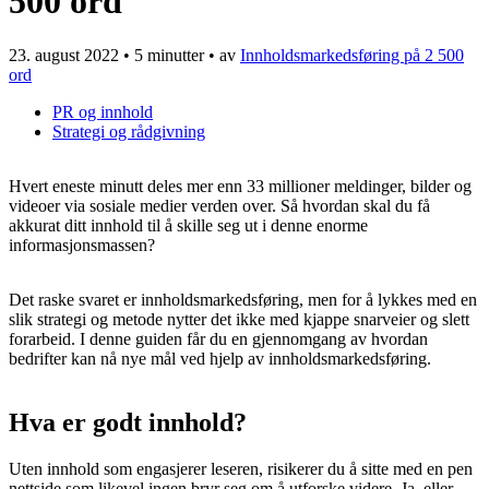
500 ord
23. august 2022
•
5 minutter
• av
Innholdsmarkedsføring på 2 500
ord
PR og innhold
Strategi og rådgivning
Hvert eneste minutt deles mer enn 33 millioner meldinger, bilder og
videoer via sosiale medier verden over. Så hvordan skal du få
akkurat ditt innhold til å skille seg ut i denne enorme
informasjonsmassen?
Det raske svaret er innholdsmarkedsføring, men for å lykkes med en
slik strategi og metode nytter det ikke med kjappe snarveier og slett
forarbeid. I denne guiden får du en gjennomgang av hvordan
bedrifter kan nå nye mål ved hjelp av innholdsmarkedsføring.
Hva er godt innhold?
Uten innhold som engasjerer leseren, risikerer du å sitte med en pen
nettside som likevel ingen bryr seg om å utforske videre. Ja, eller