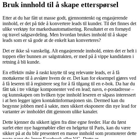
Bruk innhold til å skape etterspørsel
Etter at du har fått ut masse godt, gjennomtenkt og engasjerende
innhold, er det på tide å konvertere leads til kunder. Til det finnes det
ulike verktøy for markedsautomatisering. Resultatet er en fornøyd
og travel salgsavdeling. Men hvordan brukes innhold til å skape
leads som er så gode at de enkelt kan konverteres?
Det er ikke så vanskelig. Alt engasjerende innhold, enten det er helt i
toppen eller bunnen av salgstrakten, er med på å vippe kandidaten i
retning å bli kunde.
En effektiv måte å raskt knytte til seg relevante leads, er å få
mottakerne til å avsløre hvem de er. Det kan for eksempel gjøres ved
å få leseren til å registrere seg for å få tilgang til en e-bok. Da har du
fått tak i tre viktige komponenter ved en lead; navn, e-postadresse –
og kunnskapen om hvilken type innhold leseren er såpass interessert
i at hen legger igjen kontaktinformasjonen sin. Dermed kan du
begynne jobben med å sakte, men sikkert eksponere din nye lead for
varianter av innholdet ditt gjennom ulike kanaler.
Dette kjenner du sikkert igjen fra dine egne feeder. Har du først
surfet etter nye hagemøbler eller en helgetur til Paris, kan du være
sikker på at du blir presentert en masse innhold som promoterer dette
neste gang du åpner Facebook eller VG. Dette er