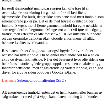
rengjøringen.
En godt gjennomført
innholdsrevisjon
kan ofte føre til en
overraskende stor økning i organisk trafikk til bedriftens
hjemmeside. For husk, det er ikke nettsidene med mest innhold som
søkemotorene jakter på. Det er de med høyest kvalitet og best
innhold. Skepsis mot å fjerne gammelt innhold fra egne nettsider er
som regel derfor ubegrunnet. Mange tror at det vil føre til nedgang i
trafikk, men effekten er ofte motsatt – SERP-resultatene blir bedre
og den organiske trafikken øker. Google-algoritmene vil alltid
belønne kvalitet over kvantitet.
Resultatene fra et Google-søk tar også høyde for hvor ofte et
nettsted har nytt innhold. Du belønnes med andre ord for å ha en
aktiv og dynamisk nettside. Nå er det begrenset hvor ofte sidene om
bedriftens historie og ledergruppe oppdateres, men en aktiv blogg
innenfor nettsidene, med engasjerende og variert innhold, er en god
driver for å dytte siden oppover i Google-søkene.
Les mer:
Søkemotoroptimalisering (SEO)
Alt engasjerende innhold, enten det er helt i toppen eller bunnen av
salgstrakten, er med på å vippe kandidaten i retning å bli kunde.