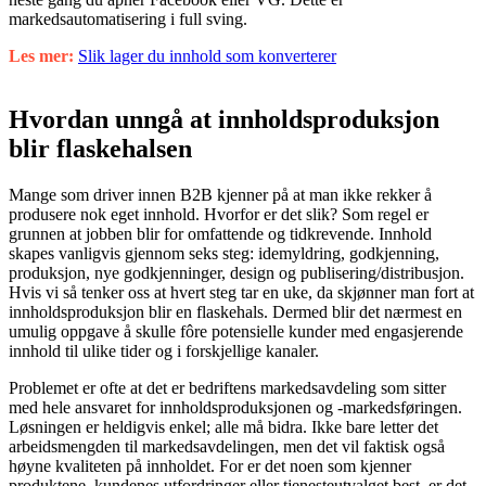
markedsautomatisering i full sving.
Les mer:
Slik lager du innhold som konverterer
Hvordan unngå at innholdsproduksjon
blir flaskehalsen
Mange som driver innen B2B kjenner på at man ikke rekker å
produsere nok eget innhold. Hvorfor er det slik? Som regel er
grunnen at jobben blir for omfattende og tidkrevende. Innhold
skapes vanligvis gjennom seks steg: idemyldring, godkjenning,
produksjon, nye godkjenninger, design og publisering/distribusjon.
Hvis vi så tenker oss at hvert steg tar en uke, da skjønner man fort at
innholdsproduksjon blir en flaskehals. Dermed blir det nærmest en
umulig oppgave å skulle fôre potensielle kunder med engasjerende
innhold til ulike tider og i forskjellige kanaler.
Problemet er ofte at det er bedriftens markedsavdeling som sitter
med hele ansvaret for innholdsproduksjonen og -markedsføringen.
Løsningen er heldigvis enkel; alle må bidra. Ikke bare letter det
arbeidsmengden til markedsavdelingen, men det vil faktisk også
høyne kvaliteten på innholdet. For er det noen som kjenner
produktene, kundenes utfordringer eller tjenesteutvalget best, er det