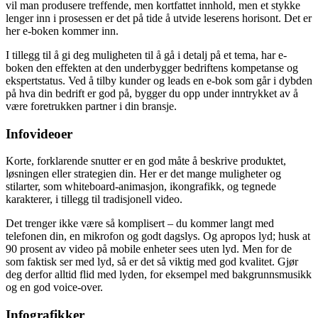
vil man produsere treffende, men kortfattet innhold, men et stykke
lenger inn i prosessen er det på tide å utvide leserens horisont. Det er
her e-boken kommer inn.
I tillegg til å gi deg muligheten til å gå i detalj på et tema, har e-
boken den effekten at den underbygger bedriftens kompetanse og
ekspertstatus. Ved å tilby kunder og leads en e-bok som går i dybden
på hva din bedrift er god på, bygger du opp under inntrykket av å
være foretrukken partner i din bransje.
Infovideoer
Korte, forklarende snutter er en god måte å beskrive produktet,
løsningen eller strategien din. Her er det mange muligheter og
stilarter, som whiteboard-animasjon, ikongrafikk, og tegnede
karakterer, i tillegg til tradisjonell video.
Det trenger ikke være så komplisert – du kommer langt med
telefonen din, en mikrofon og godt dagslys. Og apropos lyd; husk at
90 prosent av video på mobile enheter sees uten lyd. Men for de
som faktisk ser med lyd, så er det så viktig med god kvalitet. Gjør
deg derfor alltid flid med lyden, for eksempel med bakgrunnsmusikk
og en god voice-over.
Infografikker