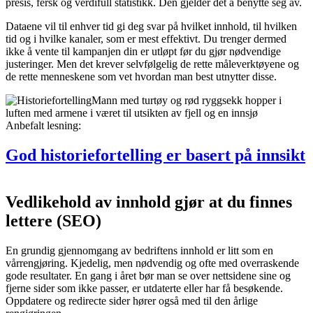
presis, fersk og verdifull statistikk. Den gjelder det å benytte seg av.
Dataene vil til enhver tid gi deg svar på hvilket innhold, til hvilken
tid og i hvilke kanaler, som er mest effektivt. Du trenger dermed
ikke å vente til kampanjen din er utløpt før du gjør nødvendige
justeringer. Men det krever selvfølgelig de rette måleverktøyene og
de rette menneskene som vet hvordan man best utnytter disse.
Anbefalt lesning:
God historiefortelling er basert på innsikt
Vedlikehold av innhold gjør at du finnes
lettere (SEO)
En grundig gjennomgang av bedriftens innhold er litt som en
vårrengjøring. Kjedelig, men nødvendig og ofte med overraskende
gode resultater. En gang i året bør man se over nettsidene sine og
fjerne sider som ikke passer, er utdaterte eller har få besøkende.
Oppdatere og redirecte sider hører også med til den årlige