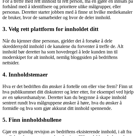
For å treffe med rett innhold til rett person, må en gjøre en innsats på
forhånd med å identifisere og prioritere ulike målgrupper, eller
personas. Deretter starter jobben med å finne ut hvilke mediekanaler
de bruker, hvor de samarbeider og hvor de deler innhold.
3. Velg rett plattform for innholdet ditt
Når du kjenner dine personas, gjelder det å forsøke å dele
skreddersydd innhold i de kanalene du forventer å treffe de. Alt
innhold bør deretter ha som hovedregel å lede kunden inn til
moderskipet for alt innhold, nemlig bloggsiden på bedriftens
nettsider.
4. Innholdstemaer
Hva er det bedriften din ønsker å fortelle om eller vise frem? Finn ut
hva publikummet ditt diskuterer og leter etter, for eksempel ved hjelp
av en søkeordsanalyse. Deretter kan du begynne å skape innhold
sentrert rundt hva målgruppene ønsker å høre, hva du ønsker å
formidle og hva som gjør akkurat ditt innhold spennende.
5. Finn innholdshullene
Gjør en grundig revisjon av bedriftens eksisterende innhold, i alt fra