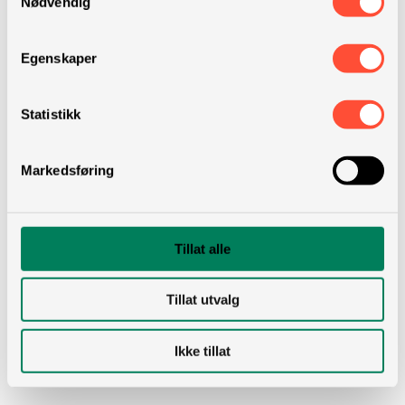
Nødvendig
Fra vennenettverk til branding-
plattform
Egenskaper
Bedrifter er som kjent ivrig på å utnytte nye
markedsplasser, og Facebook var heller
Statistikk
ikke et unntak. Facebook har utviklet seg
og svart på dette behovet gjennom årene:
Markedsføring
2007: Det tok faktisk 3 år før Facebook
lanserte «Brand Pages»
. Dette hjalp
Tillat alle
plattformen å gå fra å være en plattform for
høyskole- og universitetsungdom, til å
Tillat utvalg
også bli for unge i arbeidslivet. For første
gang kunne bedrifter bygge sosiale forhold
Ikke tillat
til sine kunder.