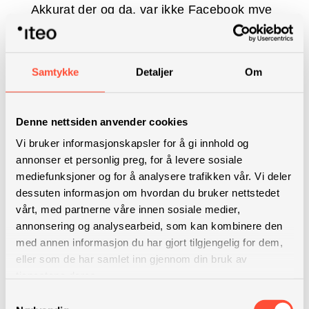
Akkurat der og da, var ikke Facebook mye
annerledes enn Biip.no, eller Nettby. Slike
løsninger begynte vi å bruke for å komme i
kontakt med venner og bli kjent med nye.
Samtykke
Detaljer
Om
Lite visste vi da, hvilken innvirkning
Facebook skulle ha på oss, eller verden. I
Denne nettsiden anvender cookies
den spede begynnelse i desember 2004
Vi bruker informasjonskapsler for å gi innhold og
hadde Facebook én million brukere.
I dag
annonser et personlig preg, for å levere sosiale
teller brukerbasen på Facebook godt
mediefunksjoner og for å analysere trafikken vår. Vi deler
over en milliard.
Bare i Norge er vi i
dessuten informasjon om hvordan du bruker nettstedet
overkant av 3 millioner aktive brukere.
vårt, med partnerne våre innen sosiale medier,
annonsering og analysearbeid, som kan kombinere den
Det er interessant å reflektere tilbake på
med annen informasjon du har gjort tilgjengelig for dem,
eller som de har samlet inn gjennom din bruk av
hvor Facebook var, både som plattform og
tjenestene deres.
for den enkelte, og hva det har blitt.
Samtykkevalg