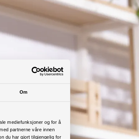
Om
iale mediefunksjoner og for å
 med partnerne våre innen
u har gjort tilgjengelig for