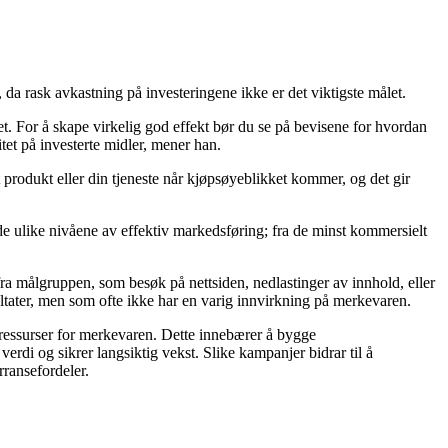
da rask avkastning på investeringene ikke er det viktigste målet.
t. For å skape virkelig god effekt bør du se på bevisene for hvordan
tet på investerte midler, mener han.
 produkt eller din tjeneste når kjøpsøyeblikket kommer, og det gir
 ulike nivåene av effektiv markedsføring; fra de minst kommersielt
fra målgruppen, som besøk på nettsiden, nedlastinger av innhold, eller
ultater, men som ofte ikke har en varig innvirkning på merkevaren.
ressurser for merkevaren. Dette innebærer å bygge
rdi og sikrer langsiktig vekst. Slike kampanjer bidrar til å
rransefordeler.