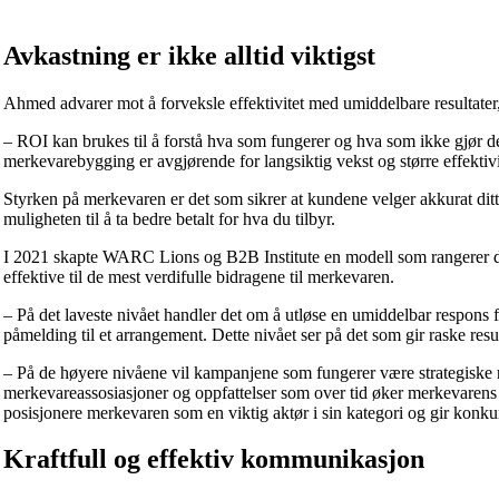
Avkastning er ikke alltid viktigst
Ahmed advarer mot å forveksle effektivitet med umiddelbare resultater, 
– ROI kan brukes til å forstå hva som fungerer og hva som ikke gjør de
merkevarebygging er avgjørende for langsiktig vekst og større effektivi
Styrken på merkevaren er det som sikrer at kundene velger akkurat ditt
muligheten til å ta bedre betalt for hva du tilbyr.
I 2021 skapte WARC Lions og B2B Institute en modell som rangerer de
effektive til de mest verdifulle bidragene til merkevaren.
– På det laveste nivået handler det om å utløse en umiddelbar respons 
påmelding til et arrangement. Dette nivået ser på det som gir raske res
– På de høyere nivåene vil kampanjene som fungerer være strategiske 
merkevareassosiasjoner og oppfattelser som over tid øker merkevarens ve
posisjonere merkevaren som en viktig aktør i sin kategori og gir konku
Kraftfull og effektiv kommunikasjon