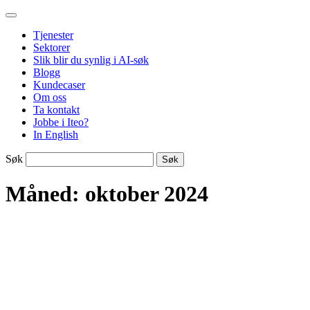
Gå
Iteo
til
Tjenester
innhold
Sektorer
Slik blir du synlig i AI-søk
Blogg
Kundecaser
Om oss
Ta kontakt
Jobbe i Iteo?
In English
Søk
Måned:
oktober 2024