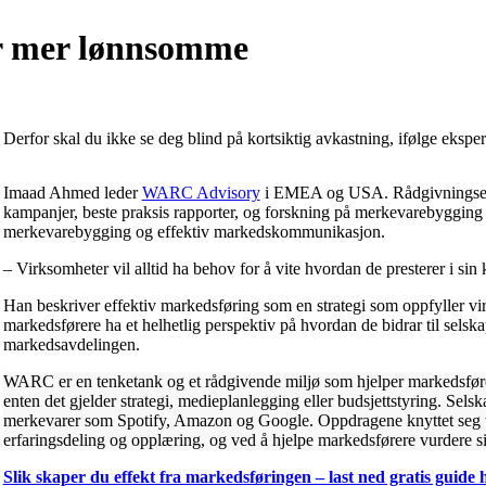
er mer lønnsomme
Derfor skal du ikke se deg blind på kortsiktig avkastning, ifølge eksp
Imaad Ahmed leder
WARC Advisory
i EMEA og USA. Rådgivningsenhe
kampanjer, beste praksis rapporter, og forskning på merkevarebygging 
merkevarebygging og effektiv markedskommunikasjon.
– Virksomheter vil alltid ha behov for å vite hvordan de presterer i sin k
Han beskriver effektiv markedsføring som en strategi som oppfyller v
markedsførere ha et helhetlig perspektiv på hvordan de bidrar til sels
markedsavdelingen.
WARC er en tenketank og et rådgivende miljø som hjelper markedsfører
enten det gjelder strategi, medieplanlegging eller budsjettstyring. Sels
merkevarer som Spotify, Amazon og Google. Oppdragene knyttet seg ti
erfaringsdeling og opplæring, og ved å hjelpe markedsførere vurdere s
Slik skaper du effekt fra markedsføringen – last ned gratis guide 