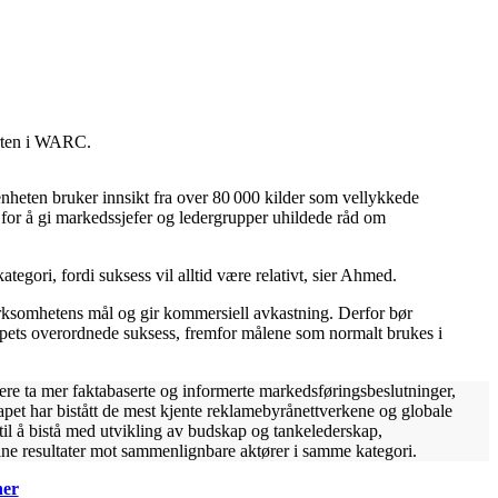
erten i WARC.
ten bruker innsikt fra over 80 000 kilder som vellykkede
for å gi markedssjefer og ledergrupper uhildede råd om
ategori, fordi suksess vil alltid være relativt, sier Ahmed.
irksomhetens mål og gir kommersiell avkastning. Derfor bør
kapets overordnede suksess, fremfor målene som normalt brukes i
e ta mer faktabaserte og informerte markedsføringsbeslutninger,
kapet har bistått de mest kjente reklamebyrånettverkene og globale
l å bistå med utvikling av budskap og tankelederskap,
ine resultater mot sammenlignbare aktører i samme kategori.
her