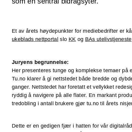
som en sentral bidragsyter.
Et av årets høydepunkter for mediebedrifter er k
ukeblads nettportal
slo
KK
og
BAs utelivstjeneste
Juryens begrunnelse:
Her presenteres tunge og komplekse temaer på en l
Tu.no klarer å gi nettstedet både bredde og dybde
ganger. Nettstedet har foretatt et vellykket rede
ryddig å navigere på alle flater. En markant produ
tredobling i antall brukere gjør tu.no til årets nisj
Dette er en gedigen fjær i hatten for vår digitalr