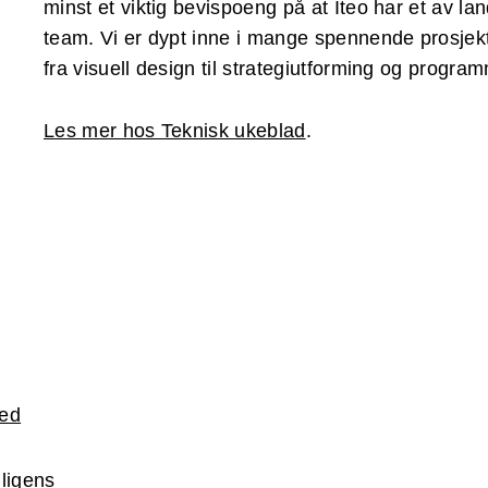
minst et viktig bevispoeng på at Iteo har et av l
team. Vi er dypt inne i mange spennende prosjekt
fra visuell design til strategiutforming og progra
Les mer hos Teknisk ukeblad
.
ked
lligens