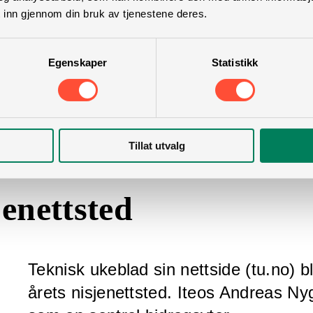
 inn gjennom din bruk av tjenestene deres.
Egenskaper
Statistikk
Tillat utvalg
jenettsted
Teknisk ukeblad sin nettside (tu.no) b
årets nisjenettsted. Iteos Andreas 