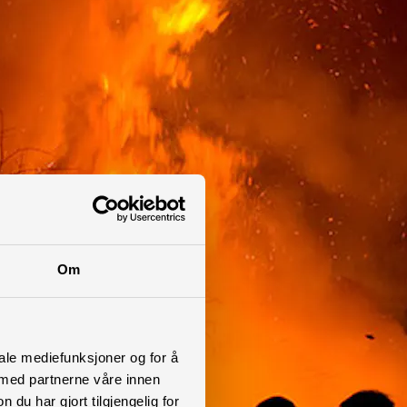
Om
iale mediefunksjoner og for å
 med partnerne våre innen
u har gjort tilgjengelig for