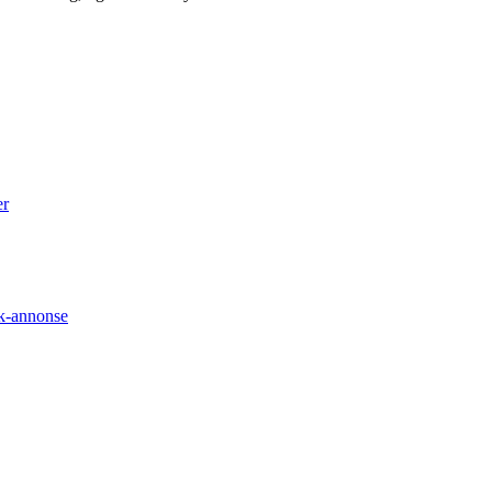
er
ok-annonse