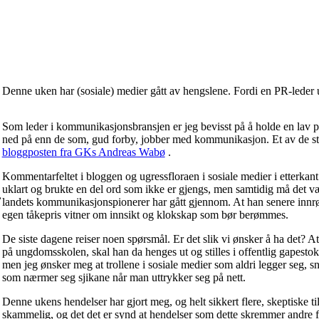
Denne uken har (sosiale) medier gått av hengslene. Fordi en PR-leder u
Som leder i kommunikasjonsbransjen er jeg bevisst på å holde en lav pro
ned på enn de som, gud forby, jobber med kommunikasjon. Et av de sty
bloggposten fra GKs Andreas Wabø
.
Kommentarfeltet i bloggen og ugressfloraen i sosiale medier i etterka
uklart og brukte en del ord som ikke er gjengs, men samtidig må det v
,
landets kommunikasjonspionerer har gått gjennom. At han senere innrømm
egen tåkepris vitner om innsikt og klokskap som bør berømmes.
De siste dagene reiser noen spørsmål. Er det slik vi ønsker å ha det? At
på ungdomsskolen, skal han da henges ut og stilles i offentlig gapesto
men jeg ønsker meg at trollene i sosiale medier som aldri legger seg, s
som nærmer seg sjikane når man uttrykker seg på nett.
Denne ukens hendelser har gjort meg, og helt sikkert flere, skeptiske til
skammelig, og det det er synd at hendelser som dette skremmer andre fr