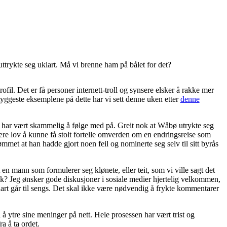
ttrykte seg uklart. Må vi brenne ham på bålet for det?
fil. Det er få personer internett-troll og synsere elsker å rakke mer
ggeste eksemplene på dette har vi sett denne uken etter
denne
nt har vært skammelig å følge med på. Greit nok at Wåbø utrykte seg
ære lov å kunne få stolt fortelle omverden om en endringsreise som
et at han hadde gjort noen feil og nominerte seg selv til sitt byrås
 en mann som formulerer seg klønete, eller teit, som vi ville sagt det
kk? Jeg ønsker gode diskusjoner i sosiale medier hjertelig velkommen,
nart går til sengs. Det skal ikke være nødvendig å frykte kommentarer
 å ytre sine meninger på nett. Hele prosessen har vært trist og
a å ta ordet.