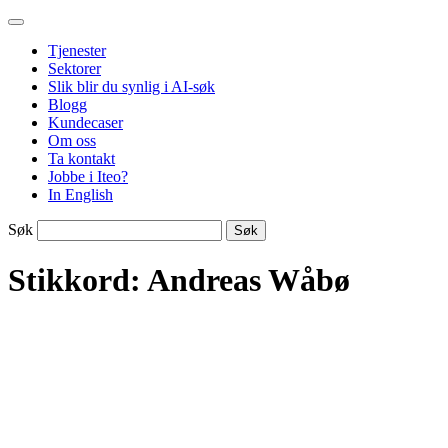
Gå
til
Tjenester
innhold
Sektorer
Slik blir du synlig i AI-søk
Blogg
Kundecaser
Om oss
Ta kontakt
Jobbe i Iteo?
In English
Søk
Stikkord:
Andreas Wåbø