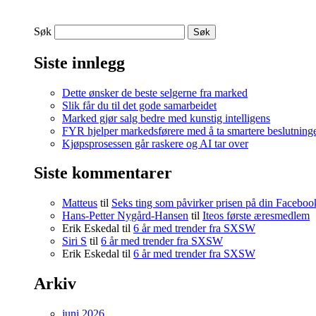
Søk
Siste innlegg
Dette ønsker de beste selgerne fra marked
Slik får du til det gode samarbeidet
Marked gjør salg bedre med kunstig intelligens
FYR hjelper markedsførere med å ta smartere beslutning
Kjøpsprosessen går raskere og AI tar over
Siste kommentarer
Matteus
til
Seks ting som påvirker prisen på din Facebo
Hans-Petter Nygård-Hansen
til
Iteos første æresmedlem
Erik Eskedal
til
6 år med trender fra SXSW
Siri S
til
6 år med trender fra SXSW
Erik Eskedal
til
6 år med trender fra SXSW
Arkiv
juni 2026