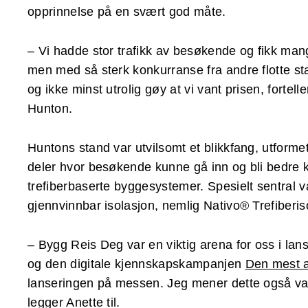
opprinnelse på en svært god måte.
– Vi hadde stor trafikk av besøkende og fikk ma
men med så sterk konkurranse fra andre flotte sta
og ikke minst utrolig gøy at vi vant prisen, fortel
Hunton.
Huntons stand var utvilsomt et blikkfang, utforme
deler hvor besøkende kunne gå inn og bli bedre k
trefiberbaserte byggesystemer. Spesielt sentral 
gjennvinnbar isolasjon, nemlig Nativo® Trefiberis
– Bygg Reis Deg var en viktig arena for oss i lan
og den digitale kjennskapskampanjen
Den mest a
lanseringen på messen. Jeg mener dette også var 
legger Anette til.