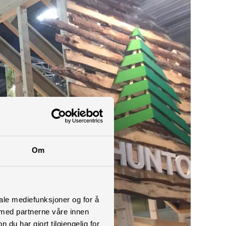
Om
iale mediefunksjoner og for å
 med partnerne våre innen
u har gjort tilgjengelig for