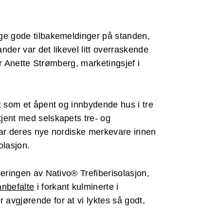
nge gode tilbakemeldinger på standen,
nder var det likevel litt overraskende
ler Anette Strømberg, marketingsjef i
t som et åpent og innbydende hus i tre
jent med selskapets tre- og
var deres nye nordiske merkevare innen
olasjon.
seringen av Nativo® Trefiberisolasjon,
nbefalte
i forkant kulminerte i
avgjørende for at vi lyktes så godt,