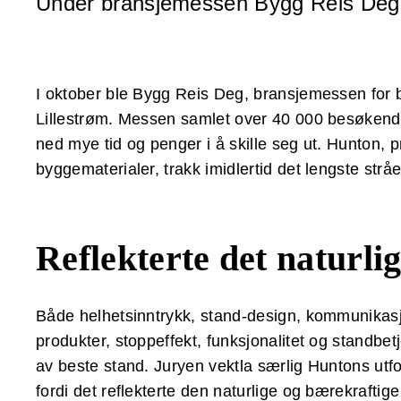
Under bransjemessen Bygg Reis Deg 
I oktober ble Bygg Reis Deg, bransjemessen for b
Lillestrøm. Messen samlet over 40 000 besøkende 
ned mye tid og penger i å skille seg ut. Hunton, 
byggematerialer, trakk imidlertid det lengste stråe
Reflekterte det naturli
Både helhetsinntrykk, stand-design, kommunikas
produkter, stoppeffekt, funksjonalitet og standbetj
av beste stand. Juryen vektla særlig Huntons utf
fordi det reflekterte den naturlige og bærekraft