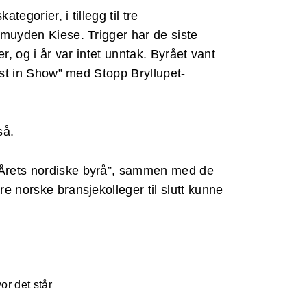
tegorier, i tillegg til tre
lmuyden Kiese. Trigger har de siste
r, og i år var intet unntak. Byrået vant
Best in Show” med Stopp Bryllupet-
så.
”Årets nordiske byrå”, sammen med de
e norske bransjekolleger til slutt kunne