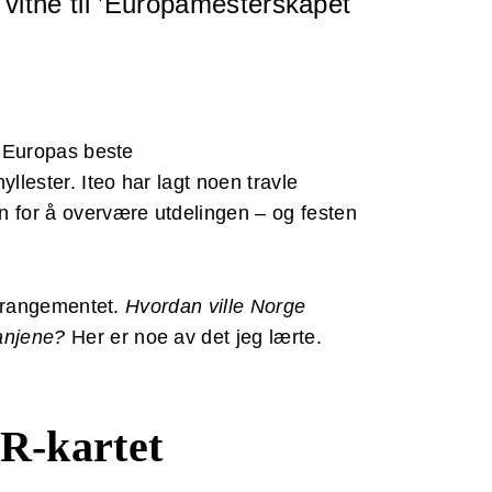
 vitne til ’Europamesterskapet
g Europas beste
llester. Iteo har lagt noen travle
n for å overvære utdelingen – og festen
 arrangementet.
Hvordan ville Norge
panjene?
Her er noe av det jeg lærte.
PR-kartet