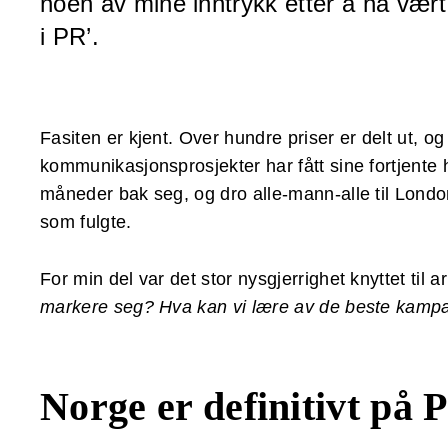
noen av mine inntrykk etter å ha vært
i PR’.
Fasiten er kjent. Over hundre priser er delt ut, o
kommunikasjonsprosjekter har fått sine fortjente hy
måneder bak seg, og dro alle-mann-alle til Londo
som fulgte.
For min del var det stor nysgjerrighet knyttet til
markere seg? Hva kan vi lære av de beste kam
Norge er definitivt på 