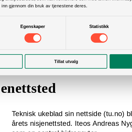
 inn gjennom din bruk av tjenestene deres.
Egenskaper
Statistikk
Tillat utvalg
jenettsted
Teknisk ukeblad sin nettside (tu.no) b
årets nisjenettsted. Iteos Andreas 