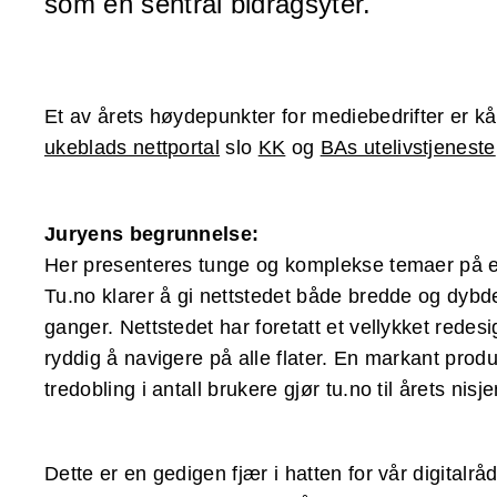
som en sentral bidragsyter.
Et av årets høydepunkter for mediebedrifter er k
ukeblads nettportal
slo
KK
og
BAs utelivstjeneste
Juryens begrunnelse:
Her presenteres tunge og komplekse temaer på en l
Tu.no klarer å gi nettstedet både bredde og dybde
ganger. Nettstedet har foretatt et vellykket rede
ryddig å navigere på alle flater. En markant produ
tredobling i antall brukere gjør tu.no til årets nisj
Dette er en gedigen fjær i hatten for vår digitalr