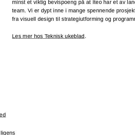
minst et viktig bevispoeng på at Iteo har et av l
team. Vi er dypt inne i mange spennende prosjekt
fra visuell design til strategiutforming og progra
Les mer hos Teknisk ukeblad
.
ked
lligens