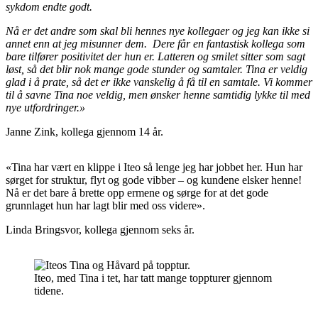
sykdom endte godt.
Nå er det andre som skal bli hennes nye kollegaer og jeg kan ikke si
annet enn at jeg misunner dem. Dere får en fantastisk kollega som
bare tilfører positivitet der hun er. Latteren og smilet sitter som sagt
løst, så det blir nok mange gode stunder og samtaler. Tina er veldig
glad i å prate, så det er ikke vanskelig å få til en samtale. Vi kommer
til å savne Tina noe veldig, men ønsker henne samtidig lykke til med
nye utfordringer.»
Janne Zink, kollega gjennom 14 år.
«Tina har vært en klippe i Iteo så lenge jeg har jobbet her. Hun har
sørget for struktur, flyt og gode vibber – og kundene elsker henne!
Nå er det bare å brette opp ermene og sørge for at det gode
grunnlaget hun har lagt blir med oss videre».
Linda Bringsvor, kollega gjennom seks år.
Iteo, med Tina i tet, har tatt mange toppturer gjennom
tidene.