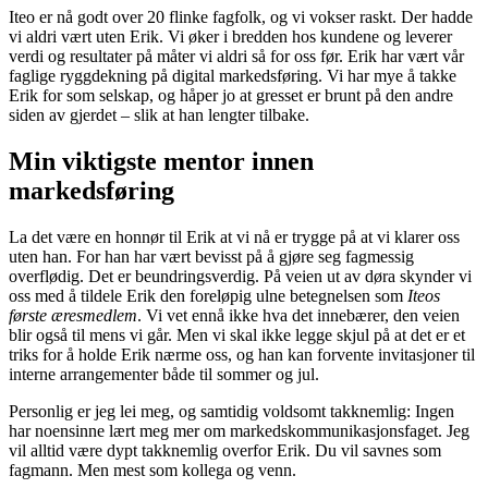
Iteo er nå godt over 20 flinke fagfolk, og vi vokser raskt. Der hadde
vi aldri vært uten Erik. Vi øker i bredden hos kundene og leverer
verdi og resultater på måter vi aldri så for oss før. Erik har vært vår
faglige ryggdekning på digital markedsføring. Vi har mye å takke
Erik for som selskap, og håper jo at gresset er brunt på den andre
siden av gjerdet – slik at han lengter tilbake.
Min viktigste mentor innen
markedsføring
La det være en honnør til Erik at vi nå er trygge på at vi klarer oss
uten han. For han har vært bevisst på å gjøre seg fagmessig
overflødig. Det er beundringsverdig. På veien ut av døra skynder vi
oss med å tildele Erik den foreløpig ulne betegnelsen som
Iteos
første æresmedlem
. Vi vet ennå ikke hva det innebærer, den veien
blir også til mens vi går. Men vi skal ikke legge skjul på at det er et
triks for å holde Erik nærme oss, og han kan forvente invitasjoner til
interne arrangementer både til sommer og jul.
Personlig er jeg lei meg, og samtidig voldsomt takknemlig: Ingen
har noensinne lært meg mer om markedskommunikasjonsfaget. Jeg
vil alltid være dypt takknemlig overfor Erik. Du vil savnes som
fagmann. Men mest som kollega og venn.