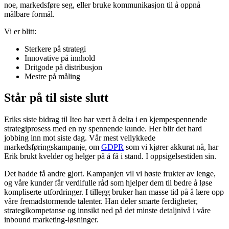
noe, markedsføre seg, eller bruke kommunikasjon til å oppnå
målbare formål.
Vi er blitt:
Sterkere på strategi
Innovative på innhold
Dritgode på distribusjon
Mestre på måling
Står på til siste slutt
Eriks siste bidrag til Iteo har vært å delta i en kjempespennende
strategiprosess med en ny spennende kunde. Her blir det hard
jobbing inn mot siste dag. Vår mest vellykkede
markedsføringskampanje, om
GDPR
som vi kjører akkurat nå, har
Erik brukt kvelder og helger på å få i stand. I oppsigelsestiden sin.
Det hadde få andre gjort. Kampanjen vil vi høste frukter av lenge,
og våre kunder får verdifulle råd som hjelper dem til bedre å løse
kompliserte utfordringer. I tillegg bruker han masse tid på å lære opp
våre fremadstormende talenter. Han deler smarte ferdigheter,
strategikompetanse og innsikt ned på det minste detaljnivå i våre
inbound marketing-løsninger.