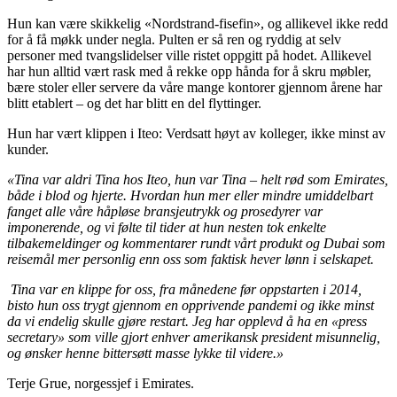
Hun kan være skikkelig «Nordstrand-fisefin», og allikevel ikke redd
for å få møkk under negla. Pulten er så ren og ryddig at selv
personer med tvangslidelser ville ristet oppgitt på hodet. Allikevel
har hun alltid vært rask med å rekke opp hånda for å skru møbler,
bære stoler eller servere da våre mange kontorer gjennom årene har
blitt etablert – og det har blitt en del flyttinger.
Hun har vært klippen i Iteo: Verdsatt høyt av kolleger, ikke minst av
kunder.
«Tina var aldri Tina hos Iteo, hun var Tina – helt rød som Emirates,
både i blod og hjerte. Hvordan hun mer eller mindre umiddelbart
fanget alle våre håpløse bransjeutrykk og prosedyrer var
imponerende, og vi følte til tider at hun nesten tok enkelte
tilbakemeldinger og kommentarer rundt vårt produkt og Dubai som
reisemål mer personlig enn oss som faktisk hever lønn i selskapet.
Tina var en klippe for oss, fra månedene før oppstarten i 2014,
bisto hun oss trygt gjennom en opprivende pandemi og ikke minst
da vi endelig skulle gjøre restart. Jeg har opplevd å ha en «press
secretary» som ville gjort enhver amerikansk president misunnelig,
og ønsker henne bittersøtt masse lykke til videre.»
Terje Grue, norgessjef i Emirates.