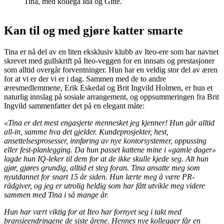
Tina, med kollega Ida og Gitte.
Kan til og med gjøre katter smarte
Tina er nå del av en liten eksklusiv klubb av Iteo-ere som har navnet
skrevet med gullskrift på Iteo-veggen for en innsats og prestasjoner
som alltid overgår forventninger. Hun har en veldig stor del av æren
for at vi er der vi er i dag. Sammen med de to andre
æresmedlemmene, Erik Eskedal og Brit Ingvild Holmen, er hun et
naturlig innslag på sosiale arrangement, og oppsummeringen fra Brit
Ingvild sammenfatter det på en elegant måte:
«Tina er det mest engasjerte mennesket jeg kjenner! Hun går alltid
all-in, samme hva det gjelder. Kundeprosjekter, hest,
ansettelsesprosesser, innføring av nye kontorsystemer, oppussing
eller fest-planlegging. Da hun passet kattene mine i «gamle dager»
lagde hun IQ-leker til dem for at de ikke skulle kjede seg. Alt hun
gjør, gjøres grundig, alltid et steg foran. Tina ansatte meg som
nyutdannet for snart 15 år siden. Hun lærte meg å være PR-
rådgiver, og jeg er utrolig heldig som har fått utvikle meg videre
sammen med Tina i så mange år.
Hun har vært viktig for at Iteo har fornyet seg i takt med
bransjeendringene de siste årene. Hennes nye kollegaer får en