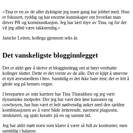
«Tina er en av de aller dyktigste jeg noen gang har jobbet med. Hun
er fokusert, ryddig og har enorme kunnskaper om hvordan man
driver PR og kommunikasjon. Jeg har lært mye av Tina, og for det
vil jeg alltid være takknemlig.»
Janicke Leiren, kollega gjennom seks år.
Det vanskeligste blogginnlegget
Det er aldri gøy å skrive et blogginnlegg om at høyt verdsatte
kolleger slutter. Dette er det verste av de alle. Det er kjipt å utnevne
et nytt æresmedlem i Iteo. Samtidig er det ikke bare trist; det er lett å
glede seg på hennes vegne.
I brorparten av min karriere har Tina Tharaldsen og jeg vært
dynamiske motpoler. Der jeg har vært den løse kanonen og
cowboyen, har hun vært et helt nødvendig anker med den sjeldne
kombinasjonen av å være både irriterende, nærmest plagsomt,
strukturert, og sjukt kreativ på en og samme tid.
Jeg har aldri møtt noen som klarer å være så full av kontraster, men
samtidig i balanse.