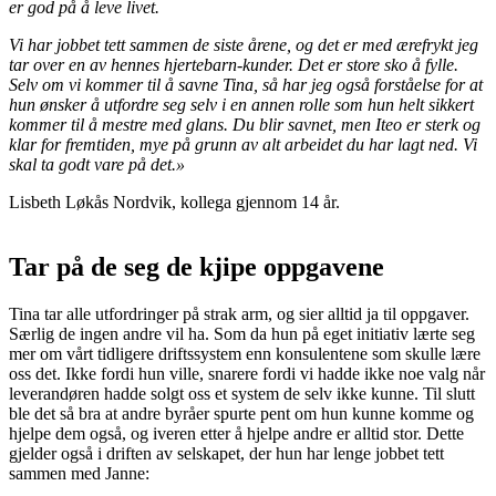
er god på å leve livet.
Vi har jobbet tett sammen de siste årene, og det er med ærefrykt jeg
tar over en av hennes hjertebarn-kunder. Det er store sko å fylle.
Selv om vi kommer til å savne Tina, så har jeg også forståelse for at
hun ønsker å utfordre seg selv i en annen rolle som hun helt sikkert
kommer til å mestre med glans. Du blir savnet, men Iteo er sterk og
klar for fremtiden, mye på grunn av alt arbeidet du har lagt ned. Vi
skal ta godt vare på det.»
Lisbeth Løkås Nordvik, kollega gjennom 14 år.
Tar på de seg de kjipe oppgavene
Tina tar alle utfordringer på strak arm, og sier alltid ja til oppgaver.
Særlig de ingen andre vil ha. Som da hun på eget initiativ lærte seg
mer om vårt tidligere driftssystem enn konsulentene som skulle lære
oss det. Ikke fordi hun ville, snarere fordi vi hadde ikke noe valg når
leverandøren hadde solgt oss et system de selv ikke kunne. Til slutt
ble det så bra at andre byråer spurte pent om hun kunne komme og
hjelpe dem også, og iveren etter å hjelpe andre er alltid stor. Dette
gjelder også i driften av selskapet, der hun har lenge jobbet tett
sammen med Janne: