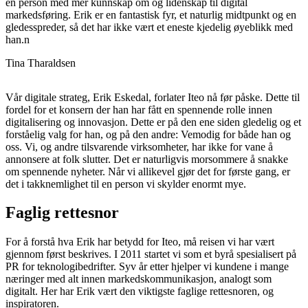
en person med mer kunnskap om og lidenskap til digital
markedsføring. Erik er en fantastisk fyr, et naturlig midtpunkt og en
gledesspreder, så det har ikke vært et eneste kjedelig øyeblikk med
han.n
Tina Tharaldsen
Vår digitale strateg, Erik Eskedal, forlater Iteo nå før påske. Dette til
fordel for et konsern der han har fått en spennende rolle innen
digitalisering og innovasjon. Dette er på den ene siden gledelig og et
forståelig valg for han, og på den andre: Vemodig for både han og
oss. Vi, og andre tilsvarende virksomheter, har ikke for vane å
annonsere at folk slutter. Det er naturligvis morsommere å snakke
om spennende nyheter. Når vi allikevel gjør det for første gang, er
det i takknemlighet til en person vi skylder enormt mye.
Faglig rettesnor
For å forstå hva Erik har betydd for Iteo, må reisen vi har vært
gjennom først beskrives. I 2011 startet vi som et byrå spesialisert på
PR for teknologibedrifter. Syv år etter hjelper vi kundene i mange
næringer med alt innen markedskommunikasjon, analogt som
digitalt. Her har Erik vært den viktigste faglige rettesnoren, og
inspiratoren.