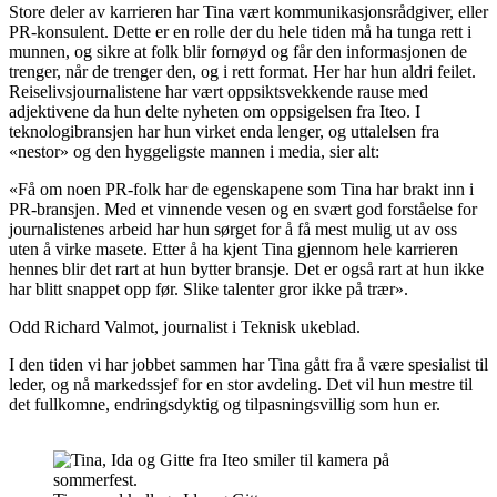
Store deler av karrieren har Tina vært kommunikasjonsrådgiver, eller
PR-konsulent. Dette er en rolle der du hele tiden må ha tunga rett i
munnen, og sikre at folk blir fornøyd og får den informasjonen de
trenger, når de trenger den, og i rett format. Her har hun aldri feilet.
Reiselivsjournalistene har vært oppsiktsvekkende rause med
adjektivene da hun delte nyheten om oppsigelsen fra Iteo. I
teknologibransjen har hun virket enda lenger, og uttalelsen fra
«nestor» og den hyggeligste mannen i media, sier alt:
«Få om noen PR-folk har de egenskapene som Tina har brakt inn i
PR-bransjen. Med et vinnende vesen og en svært god forståelse for
journalistenes arbeid har hun sørget for å få mest mulig ut av oss
uten å virke masete. Etter å ha kjent Tina gjennom hele karrieren
hennes blir det rart at hun bytter bransje. Det er også rart at hun ikke
har blitt snappet opp før. Slike talenter gror ikke på trær».
Odd Richard Valmot, journalist i Teknisk ukeblad.
I den tiden vi har jobbet sammen har Tina gått fra å være spesialist til
leder, og nå markedssjef for en stor avdeling. Det vil hun mestre til
det fullkomne, endringsdyktig og tilpasningsvillig som hun er.