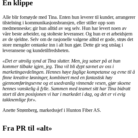
En klippe
Alle blir fornøyde med Tina. Enten hun leverer til kunder, arrangerer
tilstelning i kommunikasjonsbransjen, eller stiller opp som
medmenneske; gir hun alltid av seg selv. Hun har levert noen av
våre beste arbeider, og stolteste leveranser. Og hun er et arbeidsjern
av de sjeldne. Selv om de rasjonelle valgene alltid er gode, strøs det
store mengder omtanke inn i alt hun gjør. Dette gir seg utslag i
leveransene og kundetilfredsheten.
«Det er utrolig synd at Tina slutter. Men, jeg satser på at hun
kommer tilbake igjen, jeg. Tina vil bli dypt savnet av oss i
marketingavdelingen. Hennes høye faglige kompetanse og evne til å
finne kreative løsninger, kombinert med en fantastisk høy
gjennomføringsevne og et usedvanlig vinnende vesen, gjør skoene
hennes vanskelig å fylle. Sammen med teamet sitt har Tina bidratt
stort til den posisjonen vi har i markedet i dag, og det er vi evig
takknemlige for».
Anette Strømberg, markedssjef i Hunton Fiber AS.
Fra PR til «alt»