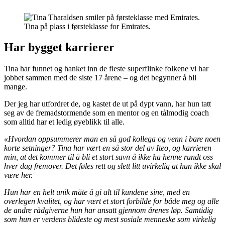
Tina på plass i førsteklasse for Emirates.
Har bygget karrierer
Tina har funnet og hanket inn de fleste superflinke folkene vi har
jobbet sammen med de siste 17 årene – og det begynner å bli
mange.
Der jeg har utfordret de, og kastet de ut på dypt vann, har hun tatt
seg av de fremadstormende som en mentor og en tålmodig coach
som alltid har et ledig øyeblikk til alle.
«Hvordan oppsummerer man en så god kollega og venn i bare noen
korte setninger? Tina har vært en så stor del av Iteo, og karrieren
min, at det kommer til å bli et stort savn å ikke ha henne rundt oss
hver dag fremover. Det føles rett og slett litt uvirkelig at hun ikke skal
være her.
Hun har en helt unik måte å gi alt til kundene sine, med en
overlegen kvalitet, og har vært et stort forbilde for både meg og alle
de andre rådgiverne hun har ansatt gjennom årenes løp. Samtidig
som hun er verdens blideste og mest sosiale menneske som virkelig