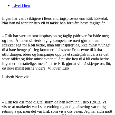
Livet i Iteo
Ingen har vært viktigere i Iteos endringsprosess enn Erik Eskedal.
Når han nå forlater Iteo vil vi takke han for våre beste faglige år.
– Erik har vært en stor inspirasjon og faglig pådriver for både meg
og Iteo. Å ha en så sterk faglig kompetanse nært gjør at man
strekker seg for å bli bedre, man blir inspirert og ikke minst tvunget
til å bare henge på. Jeg kommer til å savne Eriks evne til å dra
utfordringer, ideer og kampanjer opp på et strategisk nivå, å se det
store bildet og ikke minst evnen til å pushe Iteo til å bli enda bedre.
Ingen er uerstattelige, men å miste Erik gjør at vi må skjerpe oss litt,
og ikke minst pushe videre. Vi lover, Erik!
Lisbeth Nordvik
– Erik tok oss med digital storm da han kom inn i Iteo i 2013. Vi
visste at markedet var i stor endring og at digitalisering var riktig
retning å gå, men det var Erik som viste oss veien. Jeg har aldri møtt