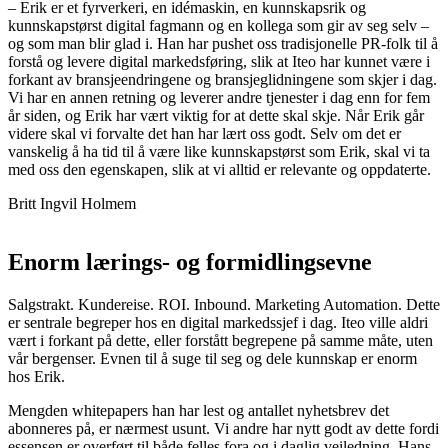
– Erik er et fyrverkeri, en idémaskin, en kunnskapsrik og
kunnskapstørst digital fagmann og en kollega som gir av seg selv –
og som man blir glad i. Han har pushet oss tradisjonelle PR-folk til å
forstå og levere digital markedsføring, slik at Iteo har kunnet være i
forkant av bransjeendringene og bransjeglidningene som skjer i dag.
Vi har en annen retning og leverer andre tjenester i dag enn for fem
år siden, og Erik har vært viktig for at dette skal skje. Når Erik går
videre skal vi forvalte det han har lært oss godt. Selv om det er
vanskelig å ha tid til å være like kunnskapstørst som Erik, skal vi ta
med oss den egenskapen, slik at vi alltid er relevante og oppdaterte.
Britt Ingvil Holmem
Enorm lærings- og formidlingsevne
Salgstrakt. Kundereise. ROI. Inbound. Marketing Automation. Dette
er sentrale begreper hos en digital markedssjef i dag. Iteo ville aldri
vært i forkant på dette, eller forstått begrepene på samme måte, uten
vår bergenser. Evnen til å suge til seg og dele kunnskap er enorm
hos Erik.
Mengden whitepapers han har lest og antallet nyhetsbrev det
abonneres på, er nærmest usunt. Vi andre har nytt godt av dette fordi
essensen er overført til både felles fora og i daglig veiledning. Hans