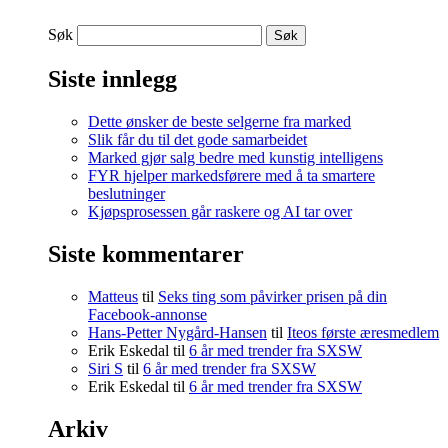
Søk
Siste innlegg
Dette ønsker de beste selgerne fra marked
Slik får du til det gode samarbeidet
Marked gjør salg bedre med kunstig intelligens
FYR hjelper markedsførere med å ta smartere
beslutninger
Kjøpsprosessen går raskere og AI tar over
Siste kommentarer
Matteus
til
Seks ting som påvirker prisen på din
Facebook-annonse
Hans-Petter Nygård-Hansen
til
Iteos første æresmedlem
Erik Eskedal
til
6 år med trender fra SXSW
Siri S
til
6 år med trender fra SXSW
Erik Eskedal
til
6 år med trender fra SXSW
Arkiv