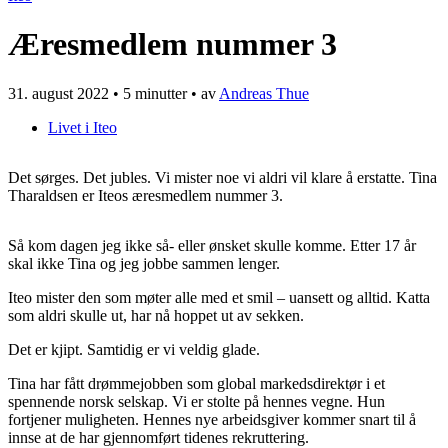
Æresmedlem nummer 3
31. august 2022
•
5 minutter
• av
Andreas Thue
Livet i Iteo
Det sørges. Det jubles. Vi mister noe vi aldri vil klare å erstatte. Tina
Tharaldsen er Iteos æresmedlem nummer 3.
Så kom dagen jeg ikke så- eller ønsket skulle komme. Etter 17 år
skal ikke Tina og jeg jobbe sammen lenger.
Iteo mister den som møter alle med et smil – uansett og alltid. Katta
som aldri skulle ut, har nå hoppet ut av sekken.
Det er kjipt. Samtidig er vi veldig glade.
Tina har fått drømmejobben som global markedsdirektør i et
spennende norsk selskap. Vi er stolte på hennes vegne. Hun
fortjener muligheten. Hennes nye arbeidsgiver kommer snart til å
innse at de har gjennomført tidenes rekruttering.