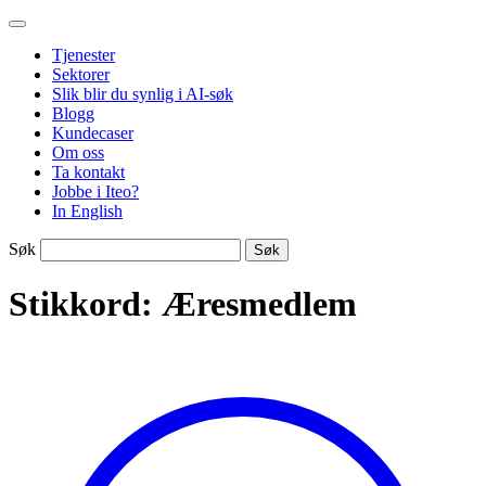
Gå
Iteo
til
Tjenester
innhold
Sektorer
Slik blir du synlig i AI-søk
Blogg
Kundecaser
Om oss
Ta kontakt
Jobbe i Iteo?
In English
Søk
Stikkord:
Æresmedlem