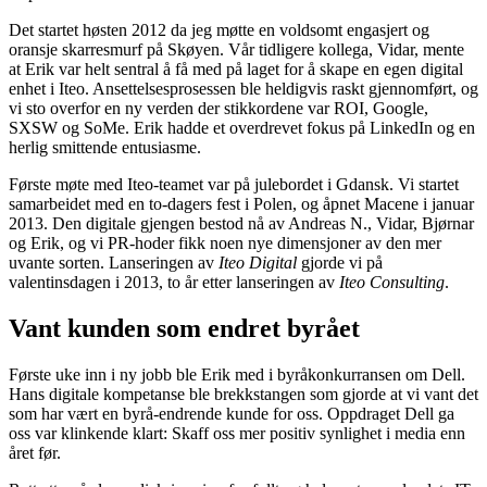
Det startet høsten 2012 da jeg møtte en voldsomt engasjert og
oransje skarresmurf på Skøyen. Vår tidligere kollega, Vidar, mente
at Erik var helt sentral å få med på laget for å skape en egen digital
enhet i Iteo. Ansettelsesprosessen ble heldigvis raskt gjennomført, og
vi sto overfor en ny verden der stikkordene var ROI, Google,
SXSW og SoMe. Erik hadde et overdrevet fokus på LinkedIn og en
herlig smittende entusiasme.
Første møte med Iteo-teamet var på julebordet i Gdansk. Vi startet
samarbeidet med en to-dagers fest i Polen, og åpnet Macene i januar
2013. Den digitale gjengen bestod nå av Andreas N., Vidar, Bjørnar
og Erik, og vi PR-hoder fikk noen nye dimensjoner av den mer
uvante sorten. Lanseringen av
Iteo Digital
gjorde vi på
valentinsdagen i 2013, to år etter lanseringen av
Iteo Consulting
.
Vant kunden som endret byrået
Første uke inn i ny jobb ble Erik med i byråkonkurransen om Dell.
Hans digitale kompetanse ble brekkstangen som gjorde at vi vant det
som har vært en byrå-endrende kunde for oss. Oppdraget Dell ga
oss var klinkende klart: Skaff oss mer positiv synlighet i media enn
året før.