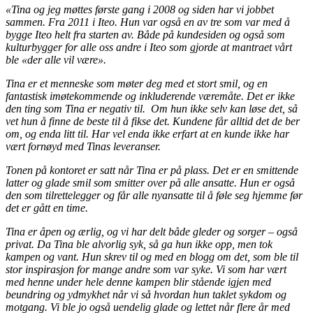
«Tina og jeg møttes første gang i 2008 og siden har vi jobbet
sammen. Fra 2011 i Iteo. Hun var også en av tre som var med å
bygge Iteo helt fra starten av. Både på kundesiden og også som
kulturbygger for alle oss andre i Iteo som gjorde at mantraet vårt
ble «der alle vil være».
Tina er et menneske som møter deg med et stort smil, og en
fantastisk imøtekommende og inkluderende væremåte. Det er ikke
den ting som Tina er negativ til. Om hun ikke selv kan løse det, så
vet hun å finne de beste til å fikse det. Kundene får alltid det de ber
om, og enda litt til. Har vel enda ikke erfart at en kunde ikke har
vært fornøyd med Tinas leveranser.
Tonen på kontoret er satt når Tina er på plass. Det er en smittende
latter og glade smil som smitter over på alle ansatte. Hun er også
den som tilrettelegger og får alle nyansatte til å føle seg hjemme før
det er gått en time.
Tina er åpen og ærlig, og vi har delt både gleder og sorger – også
privat. Da Tina ble alvorlig syk, så ga hun ikke opp, men tok
kampen og vant. Hun skrev til og med en blogg om det, som ble til
stor inspirasjon for mange andre som var syke. Vi som har vært
med henne under hele denne kampen blir stående igjen med
beundring og ydmykhet når vi så hvordan hun taklet sykdom og
motgang. Vi ble jo også uendelig glade og lettet når flere år med