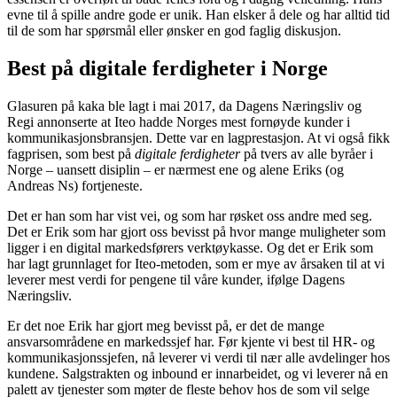
evne til å spille andre gode er unik. Han elsker å dele og har alltid tid
til de som har spørsmål eller ønsker en god faglig diskusjon.
Best på digitale ferdigheter i Norge
Glasuren på kaka ble lagt i mai 2017, da Dagens Næringsliv og
Regi annonserte at Iteo hadde Norges mest fornøyde kunder i
kommunikasjonsbransjen. Dette var en lagprestasjon. At vi også fikk
fagprisen, som best på
digitale ferdigheter
på tvers av alle byråer i
Norge – uansett disiplin – er nærmest ene og alene Eriks (og
Andreas Ns) fortjeneste.
Det er han som har vist vei, og som har røsket oss andre med seg.
Det er Erik som har gjort oss bevisst på hvor mange muligheter som
ligger i en digital markedsførers verktøykasse. Og det er Erik som
har lagt grunnlaget for Iteo-metoden, som er mye av årsaken til at vi
leverer mest verdi for pengene til våre kunder, ifølge Dagens
Næringsliv.
Er det noe Erik har gjort meg bevisst på, er det de mange
ansvarsområdene en markedssjef har. Før kjente vi best til HR- og
kommunikasjonssjefen, nå leverer vi verdi til nær alle avdelinger hos
kundene. Salgstrakten og inbound er innarbeidet, og vi leverer nå en
palett av tjenester som møter de fleste behov hos de som vil selge