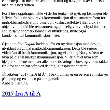
Rett etterpå slo mediakrisen inn for fullt og halvparten av landets IT-
medier la ned driften.
For å løse oppdraget måtte vi derfor tenke helt nytt, og løsningen ble
å flytte fokus fra silodrevet kommunikasjon til en smartere form for
innholdsmarkedsføring. Smart og kostnadseffektivt gjenbruk av
objektivt innhold ble rettesnoren, og plutselig var vi et byrå for mer
enn
fortjent
oppmerksomhet. Vi utviklet og styrte også
kundenes
eide
kommunikasjonsflater.
Gjennom
Iteo Digital
hadde vi fått en ny dimensjon med design,
utvikling og digital markedskommunikasjon. Dette ble senere
videreført til betalt kommunikasjon, og vi er i dag Norges fremste
byrå på digital markedskommunikasjon. Vi er blitt et byrå som
hjelper kundene med nær alle markedsføringsbehov, og vi kan takke
Erik for at han har stått ved det faglig inspirerende roret.
Anbefalt lesning:
2017 fra A til Å